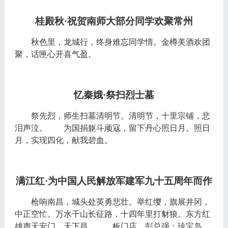
桂殿秋
·祝贺南师大部分同学欢聚常州
秋色里，龙城行，终身难忘同学情。金樽美酒欢团
聚，话匣心开喜气盈。
忆秦娥
·祭扫烈士墓
祭先烈，师生扫墓清明节。清明节，十里宗铺，悲
泪声泣。 为国捐躯斗顽寇，留下丹心照日月。照日
月，实现四化，献我碧血。
满江红
·为中国人民解放军建军九十五周年而作
枪响南昌，城头处英勇悲壮。举红缨，旗展井冈，
中正空忙。万水千山长征路，十四年里打豺狼。东方红
雄声天安门，天下昌。 板门店，彭总强；珍宝岛，