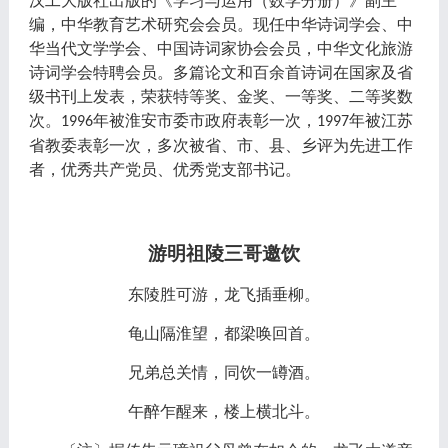
汉工大版社出版的《学习与运用（数学分册）》副主
编，中华教育艺术研究会会员。现任中华诗词学会、中
华当代文学学会、中国诗词家协会会员，中华文化旅游
诗词学会特聘会员。多篇论文和百余首诗词在国家及省
级书刊上发表，荣获特等奖、金奖、一等奖、二等奖数
次。
年被淮安市委市政府表彰一次，
年被江苏
1996
1997
省教委表彰一次，多次被省、市、县、乡评为先进工作
者，优秀共产党员、优秀党支部书记。
游明祖陵三哥邀饮
东陵胜可游，龙飞插垂柳。
龟山隔淮望，都梁唤回首。
兄弟总关情，同饮一罇酒。
午醉乍醒来，楼上横北斗。