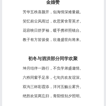
金婚赞
芳华五秩喜颜开，似海情深难量裁。
笑忆前尘风雨过，欢思黉舍育英才。
花容映日舒罗袖，暖手携祥照镜台。
教子有方皆拔俊，欣逢盛世向将来。
初冬与泗洪部分同学欢聚
坤月结伴一路行，不负学弟盛邀情。
六秩同窗手足亲，七旬共欢友谊深。
双沟三杯彩霞添，洋河五觞云雾升。
绝胜欢笑两忘归，青阳惜别夕照明。