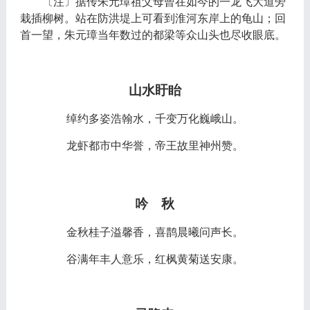
〔注〕据传朱元璋祖父母曾在如今的一龙飞大道旁
栽插柳树。站在防洪堤上可看到淮河东岸上的龟山；回
首一望，朱元璋当年数过的都梁等众山头也尽收眼底。
山水盱眙
绰约多姿浩翰水，千变万化巍峨山。
龙虾都市中华誉，帝王故里神州赞。
吟 秋
金秋桂子溢馨香，喜鹊晨曦问声长。
谷满年丰人意乐，红枫黄菊送安康。