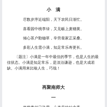
小 满
尽数岁序近端阳，天下农民日渐忙。
喜看园中桃李绿，又见畈上麦穗黄。
倾心茶户勤锄草，辛劳蚕家正采桑。
多彩人生需小满，知足常乐寿更长。
〔题注〕小满是一年中最佳的季节，也是人生的最
佳状态。小满是知足常乐，是淡泊谦逊，也是大成若
缺。小满用来比喻人生，巧哉！
再聚南师大
一