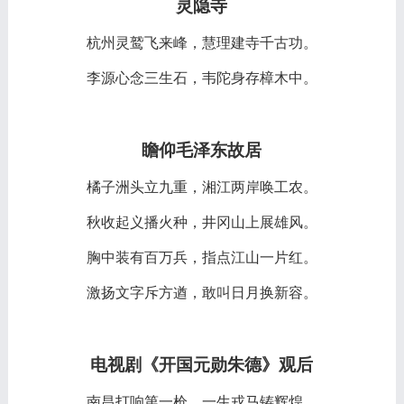
灵隐寺
杭州灵鹫飞来峰，慧理建寺千古功。
李源心念三生石，韦陀身存樟木中。
瞻仰毛泽东故居
橘子洲头立九重，湘江两岸唤工农。
秋收起义播火种，井冈山上展雄风。
胸中装有百万兵，指点江山一片红。
激扬文字斥方遒，敢叫日月换新容。
电视剧《开国元勋朱德》观后
南昌打响第一枪，一生戎马铸辉煌。