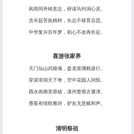
风雨同舟铸意志，研读马列润心灵。
含辛茹苦执柄柯，矢志不移育后昆。
中华复兴百年梦，初心不改再长征。
喜游张家界
天门仙山武陵魂，盘龙玻璃栈道行。
穿崖溶洞天下奇，空中花园人间惊。
酉水画廊芙蓉镇，溪州楚蜀古通津。
墨客有情联雅诗，驴友无意赋和声。
清明祭祖