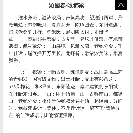
沁园春
·咏都梁
淮水奔流，波涛浪涌，声势高吭。望淮河两岸，丹
霞灿烂；粼粼晓月，堤卉芬芳。陈璋圆壶，东阳遗迹，
留取沧桑韵几行。尊朱氏，展明陵太祖，史册华
章。 秦封郡县都梁，古今韵、骚坛才俊昂。有米芾
遗墨，佩兰挚爱；一山胜境，风雅长廊。管鲍分金，千
年佳话，瑞气摇开万里长。龙虾誉，散浓浓美味，华夏
飘香。
〔注〕都梁：盱眙古称。陈璋圆壶：战国最高工艺
的青铜器，国宝级文物，出土盱眙，壶上有
条龙，
96
朵梅花，和
只兽。东阳遗迹：秦时建筑的东阳城，
576
8
在盱眙东阳乡。一山：即盱眙第一山，古称南山、都梁
山。管鲍分金：相传管仲鲍叔牙在盱眙一起经商，分红
时，鲍叔牙多让与管仲，不斤斤计较，留下了“管鲍分
金”的佳话成语，比喻情谊深厚。