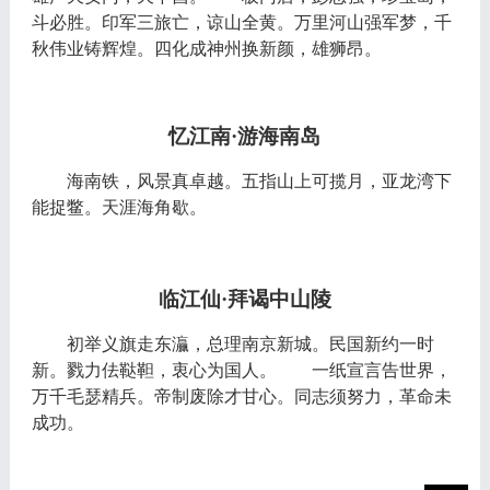
斗必胜。印军三旅亡，谅山全黄。万里河山强军梦，千
秋伟业铸辉煌。四化成神州换新颜，雄狮昂。
忆江南
·游海南岛
海南铁，风景真卓越。五指山上可揽月，亚龙湾下
能捉鳖。天涯海角歇。
临江仙
·拜谒中山陵
初举义旗走东灜，总理南京新城。民国新约一时
新。戮力佉鞑靼，衷心为国人。 一纸宣言告世界，
万千毛瑟精兵。帝制废除才甘心。同志须努力，革命未
成功。