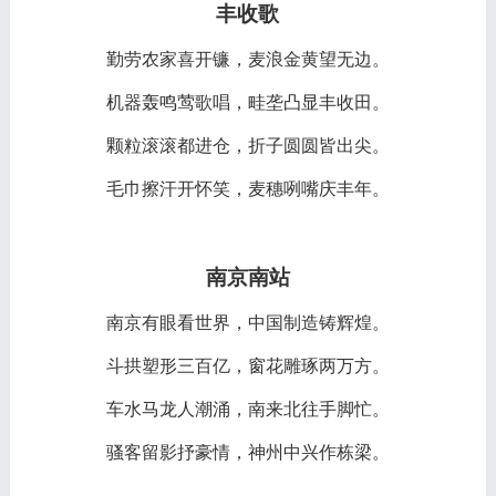
丰收歌
勤劳农家喜开镰，麦浪金黄望无边。
机器轰鸣莺歌唱，畦垄凸显丰收田。
颗粒滚滚都进仓，折子圆圆皆出尖。
毛巾擦汗开怀笑，麦穗咧嘴庆丰年。
南京南站
南京有眼看世界，中国制造铸辉煌。
斗拱塑形三百亿，窗花雕琢两万方。
车水马龙人潮涌，南来北往手脚忙。
骚客留影抒豪情，神州中兴作栋梁。