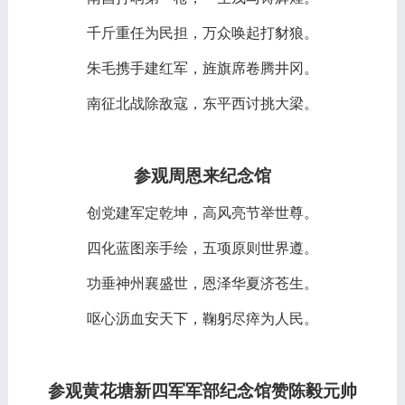
千斤重任为民担，万众唤起打豺狼。
朱毛携手建红军，旌旗席卷腾井冈。
南征北战除敌寇，东平西讨挑大梁。
参观周恩来纪念馆
创党建军定乾坤，高风亮节举世尊。
四化蓝图亲手绘，五项原则世界遵。
功垂神州襄盛世，恩泽华夏济苍生。
呕心沥血安天下，鞠躬尽瘁为人民。
参观黄花塘新四军军部纪念馆赞陈毅元帅