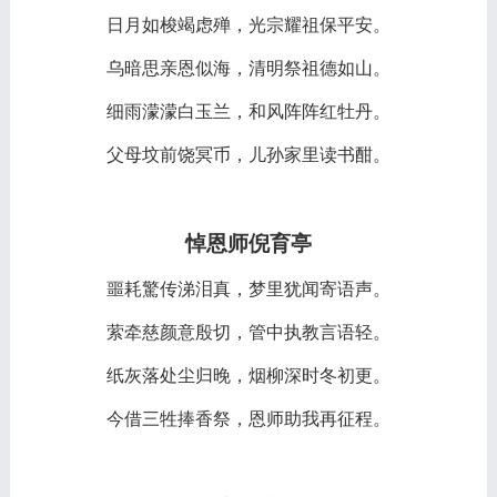
日月如梭竭虑殚，光宗耀祖保平安。
乌暗思亲恩似海，清明祭祖德如山。
细雨濛濛白玉兰，和风阵阵红牡丹。
父母坟前饶冥币，儿孙家里读书酣。
悼恩师倪育亭
噩耗驚传涕泪真，梦里犹闻寄语声。
萦牵慈颜意殷切，管中执教言语轻。
纸灰落处尘归晚，烟柳深时冬初更。
今借三牲捧香祭，恩师助我再征程。