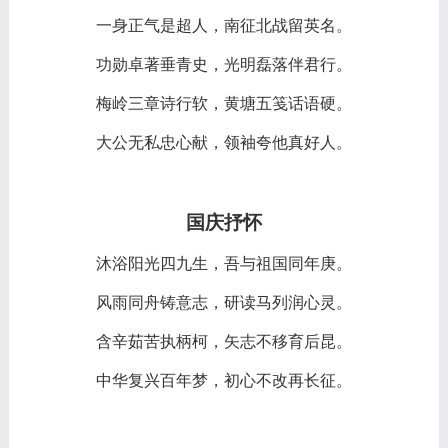
一身正气是超人，南征北战留英名。
功勋卓著垂青史，光明磊落伴君行。
梅岭三章诗行软，黄塘五笺话语硬。
大公无私忠心献，领袖夸他真好人。
国
庆抒怀
沐浴阳光四九生，吾与祖国同年庚。
风雨同舟铸意志，研读马列润心灵。
含辛茹苦执柄柯，矢志不移育后昆。
中华复兴百年梦，初心不改再长征。