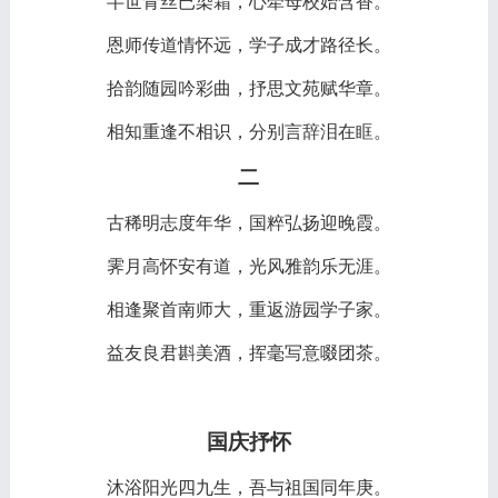
半世青丝已染霜，心牵母校始含香。
恩师传道情怀远，学子成才路径长。
拾韵随园吟彩曲，抒思文苑赋华章。
相知重逢不相识，分别言辞泪在眶。
二
古稀明志度年华，国粹弘扬迎晚霞。
霁月高怀安有道，光风雅韵乐无涯。
相逢聚首南师大，重返游园学子家。
益友良君斟美酒，挥毫写意啜团茶。
国庆抒怀
沐浴阳光四九生，吾与祖国同年庚。