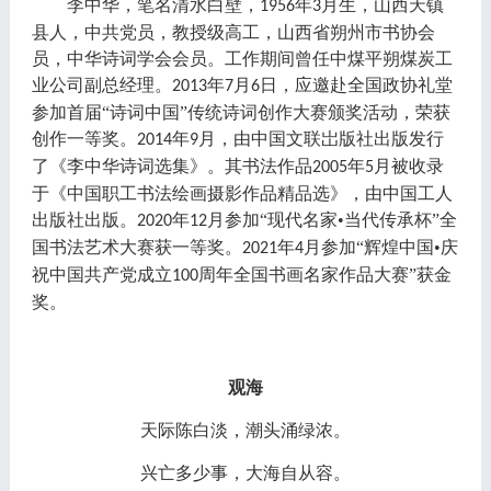
李中华，笔名清水白壁，
年
月生，山西天镇
1956
3
县人，中共党员，教授级高工，山西省朔州市书协会
员，中华诗词学会会员。工作期间曾任中煤平朔煤炭工
业公司副总经理。
年
月
日，应邀赴全国政协礼堂
2013
7
6
参加首届“诗词中国”传统诗词创作大赛颁奖活动，荣获
创作一等奖。
年
月，由中国文联岀版社出版发行
2014
9
了《李中华诗词选集》。其书法作品
年
月被收录
2005
5
于《中国职工书法绘画摄影作品精品选》，由中国工人
出版社出版。
年
月参加“现代名家•当代传承杯”全
2020
12
国书法艺术大赛获一等奖。
年
月参加“辉煌中国•庆
2021
4
祝中国共产党成立
周年全国书画名家作品大赛”获金
100
奖。
观海
天际陈白淡，潮头涌绿浓。
兴亡多少事，大海自从容。