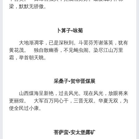
梁，默默无骄傲。
卜算子
•咏菊
大地渐凋零，已是深秋到。斗罢芬芳谢落英，犹有
黄花茂。
独自散幽香，不见蝇虫闹。染尽江山万里
霜，举首朝天眺。
采桑子
•贺华晋煤展
山西煤海呈新艳，过去风光。现在风光，放眼将来
更丽煌。
大军百万同心干，三晋无双。华夏无双，为
使全民过小康。
菩萨蛮
•安太堡露矿