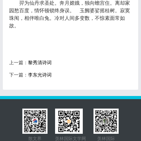
羿为仙丹求圣处。奔月嫦娥，独向蟾宫住。离却家
园愁百度，情怀顿锁终身误。
玉阙婆娑摇桂树。寂寞
珠闱，相伴唯白兔。冷对人间多变数，不惊素面常如
故。
上一篇：
黎秀清诗词
下一篇：
李东光诗词
散文界
羡林国际文学网
羡林国际