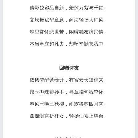
倩影姣容品自新，羞煞万紫与千红。
文坛畅赋华章意，啇海轻扬大帅风。
静里常怀悲世苦，闲暇独布济民情。
本当卓立超凡去，却坠辛勤忘我中。
回赠诗友
依稀梦醒紫薇开，有寄云天短信来。
滾玉抛珠卿妙手，寻章摘句我空怀。
春风已唤三秋柳，雨露将苏四月苔。
兹愿蟾宫折桂女，轻扬仙袂上瑶台。