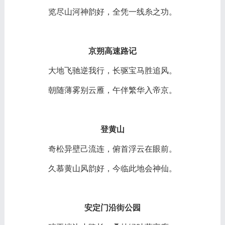
览尽山河神韵好，全凭一线糸之功。
京朔高速路记
大地飞驰逆我行，长驱宝马胜追风。
朝随薄雾别云雁，午伴繁华入帝京。
登黄山
奇松异壁己流连，俯首浮云在眼前。
久慕黄山风韵好，今临此地会神仙。
安定门沿街公园