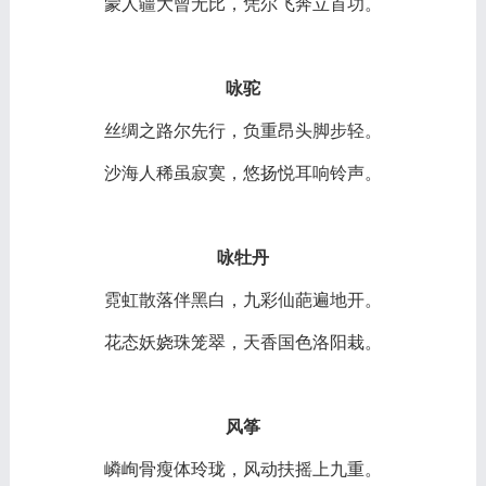
蒙人疆大曾无比，凭尔飞奔立首功。
咏驼
丝绸之路尔先行，负重昂头脚步轻。
沙海人稀虽寂寞，悠扬悦耳响铃声。
咏牡丹
霓虹散落伴黑白，九彩仙葩遍地开。
花态妖娆珠笼翠，天香国色洛阳栽。
风筝
嶙峋骨瘦体玲珑，风动扶摇上九重。