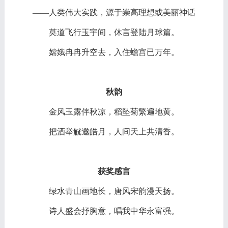
——
人类伟大实践，源于崇高理想或美丽神话
莫道飞行玉宇间，休言登陆月球篇。
嫦娥冉冉升空去，入住蟾宫已万年。
秋韵
金风玉露伴秋凉，稻坠菊繁遍地黄。
把酒举觥邀皓月，人间天上共清香。
获奖感言
绿水青山画地长，唐风宋韵漫天扬。
诗人盛会抒胸意，唱我中华永富强。