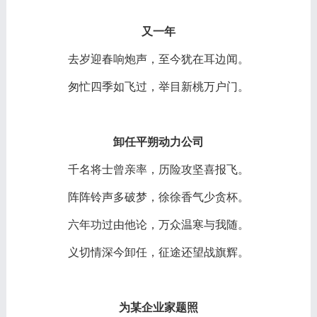
又一年
去岁迎春响炮声，至今犹在耳边闻。
匆忙四季如飞过，举目新桃万户门。
卸任平朔动力公司
千名将士曾亲率，历险攻坚喜报飞。
阵阵铃声多破梦，徐徐香气少贪杯。
六年功过由他论，万众温寒与我随。
义切情深今卸任，征途还望战旗辉。
为某企业家题照