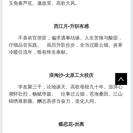
玉免奏芦笙。邀故里、高歌大风。
西江月
•升职有感
不喜依官傍宦，偏求遇事结缘。人生苦辣与酸甜，
仔细品尝实践。
虽历升阶步步，全当过眼云烟。炎寒
冷暖任流年，唯有终生奉献。
浪淘沙
•太原工大校庆
学友聚三千，论地谈天。高歌母校九十年。澎湃心
潮怀壮烈，畅赋华篇。
往事过云烟，苍海桑田。江山
锦绣展新颜。酬志吾侪当奋力，造化人间。
蝶恋花
•勿离