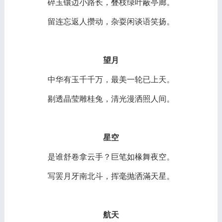
碎玉镶边小路长，叠枝绿叶蔽亭廊。
留连忘返人攒动，杂耍闲谈语笑扬。
望月
中华有玉千千万，最美一轮已上天。
剔透晶莹雕桂兔，清光漫洒照人间。
星空
是谁舒卷拿云手？巨笔如椽舞夜空。
写罢月牙南北斗，挥毫抛洒滿天星。
航天