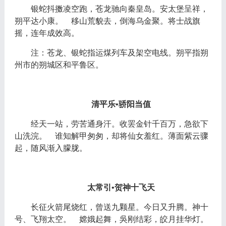
银蛇抖擞凌空跑，苍龙驰向秦皇岛。安太堡呈祥，
朔平达小康。
移山荒貌去，倒海乌金聚。将士战旗
摇，连年成效高。
注：苍龙、银蛇指运煤列车及架空电线。朔平指朔
州市的朔城区和平鲁区。
清平乐
•骄阳当值
经天一站，劳苦通身汗。收罢金针千百万，急欲下
山洗浣。
谁知解甲匆匆，却将仙女羞红。薄面紫云骤
起，随风渐入朦胧。
太常引
•贺神十飞天
长征火箭尾烧红，曾送九颗星。今日又升腾。神十
号、飞翔太空。
嫦娥起舞，吳刚结彩，皎月挂华灯。