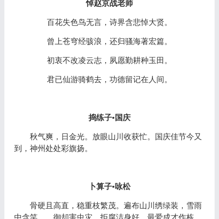
悼赵京战老师
百花失色鸟无言，诗界含悲悼大贤。
曾上苍穹经骇浪，还归骚海著宏篇。
初衷不改凌云志，夙愿勤耕种玉田。
君已仙游骑鹤去，功德留记在人间。
捣练子
•国庆
秋气爽，日金光。放眼山川收获忙。国庆佳节今又
到，神州处处彩旗扬。
卜算子
•咏松
骨硬且高直，稳重枝繁茂。遍布山川绣绿装，雪雨
中含笑。
御却害虫灾，拒腐洁身好。最爱成才作栋