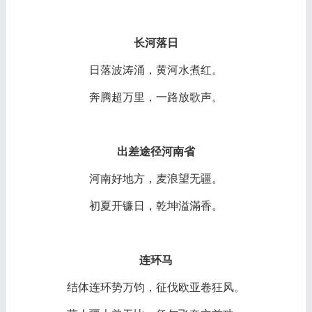
长河落日
日落波涛涌，黄河水煮红。
奔腾超万里，一路放歌声。
出差途径河南省
河南好地方，麦浪望无疆。
初夏开镰日，乾坤溢滿香。
连环马
结体连环势万钧，征伐欧亚卷狂风。