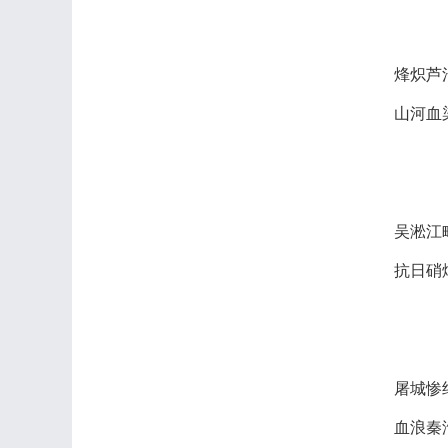
烽炽芦
山河血
吴淞江
抗日硝
屠城惨
血浪秦