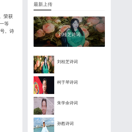
最新上传
。荣获
赛一等
称号。诗
刘桂芝诗词
刘桂芝诗词
柯于琴诗词
朱学余诗词
孙甦诗词