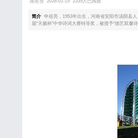
陈奕雪
2026-01-19
2339人已围观
简介
申祖亮，1953年出生，河南省安阳市汤阴县
届“天籁杯”中华诗词大赛特等奖，被授予“德艺双馨