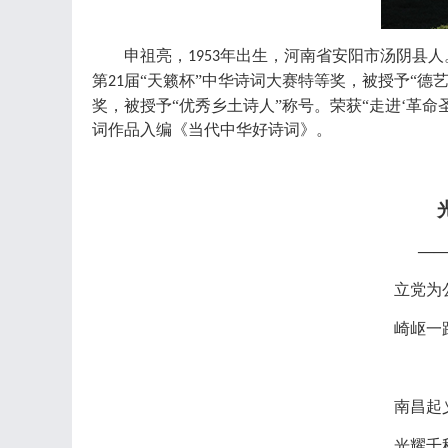
申祖亮，
年出生，河南省安阳市汤阴县人
1953
第
届“天籁杯”中华诗词大赛特等奖，被授予“德
21
奖，被授予“优秀乡土诗人”称号。荣获“走进‘革命
词作品入编《当代中华好诗词》。
—
立党为
崎岖一
南昌起
光耀千