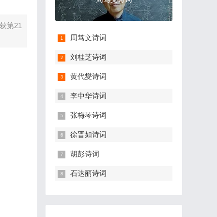
获第21
周笃文诗词
刘桂芝诗词
黄代燮诗词
李中华诗词
张梅琴诗词
徐晋如诗词
胡彭诗词
石达丽诗词