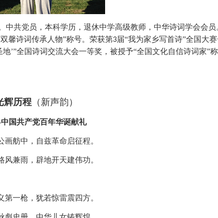
。中共党员，本科学历，退休中学高级教师，中华诗词学会会员
艺双馨诗词传承人物”称号。荣获第
届“我为家乡写首诗”全国大
3
圣地’”全国诗词交流大会一等奖，被授予“全国文化自信诗词家”
光辉历程
（新声韵）
—中国共产党百年华诞献礼
公画舫中，自兹革命启征程。
路风兼雨，辟地开天建伟功。
义第一枪，犹若惊雷震四方。
秋彪史册，中华儿女铸辉煌。