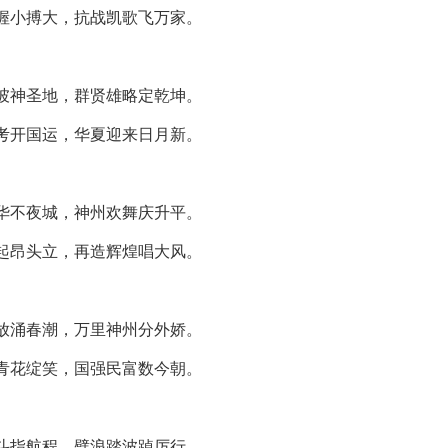
幄小搏大，抗战凯歌飞万家。
坡神圣地，群贤雄略定乾坤。
考开国运，华夏迎来日月新。
华不夜城，神州欢舞庆升平。
起昂头立，再造辉煌唱大风。
放涌春潮，万里神州分外娇。
青花绽笑，国强民富数今朝。
斗指航程，劈浪踏波踔厉行。