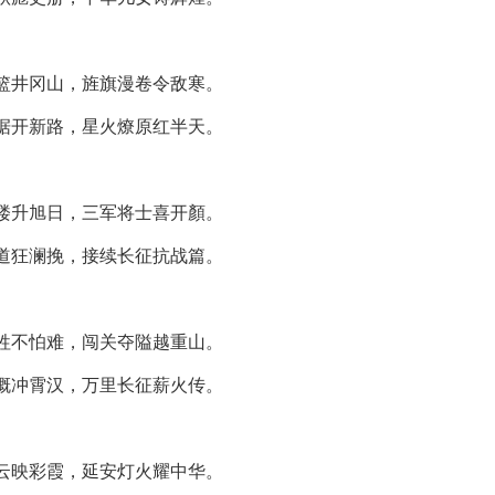
篮井冈山，旌旗漫卷令敌寒。
据开新路，星火燎原红半天。
楼升旭日，三军将士喜开顏。
道狂澜挽，接续长征抗战篇。
牲不怕难，闯关夺隘越重山。
概冲霄汉，万里长征薪火传。
云映彩霞，延安灯火耀中华。