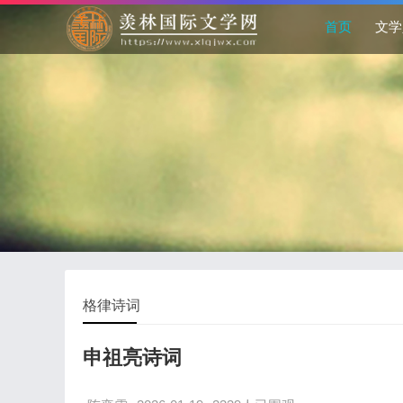
首页
文学
格律诗词
申祖亮诗词