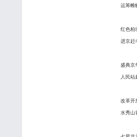
运筹帷
红色柏
进京赶
盛典京
人民站
改革开
水秀山
七星北