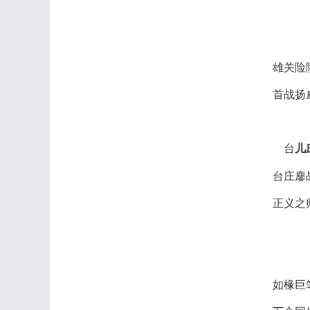
雄关险
首战扬
台
儿
台庄鏖
正义之
如椽巨