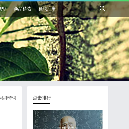
视野
商品精选
征稿启事
点击排行
格律诗词
周笃文诗词