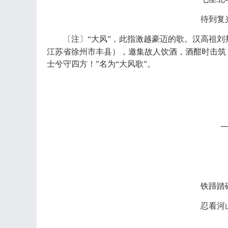
待到复
〔注〕
“大风”，此指激越豪迈的歌。汉高祖刘
江苏省徐州市丰县），邀集故人饮酒，酒酣时击筑
士兮守四方！”名为“大风歌”。
铁蹄踏
忍看河