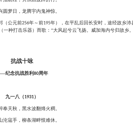
兴圆梦日，龙腾宇内鬼神惊。
邦（公元前
年～前
年），在平乱后回长安时，途经故乡沛
256
195
（一种打击乐器）而歌：“大风起兮云飞扬。威加海内兮归故乡
抗战十咏
——纪念抗战胜利
周年
80
九一八（
）
1931
碎奉天秋，黑水波翻烽火稠。
山沦寇手，柳条湖畔恨难休。