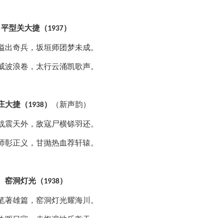
平型关大捷（
）
1937
隘出奇兵，坂垣师团梦未成。
威波浪卷，太行云涌凯歌声。
庄大捷（
）
（新声韵）
1938
战震天外，敌寇尸横铩羽还。
师彰正义，甘抛热血荐轩辕。
窑
洞灯光（
）
1938
笔著雄篇，窑洞灯光耀海川。