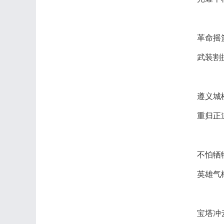
革命摇
武装割
遵义城
重归正
不怕牺
英雄气
宝塔冲