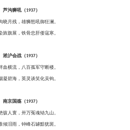
芦沟狮吼（
）
1937
沟晓月残，雄狮怒吼御狂澜。
染旌旗展，铁骨忠肝倭寇寒。
淞沪会战（
）
1937
畔血横流，八百孤军守断楼。
烟凝碧海，英灵谈笑化吴钩。
南京国殇（
）
1937
绝骇人寰，卅万冤魂恸九山。
淮倾泪雨，钟峰石罅黯犹斑。