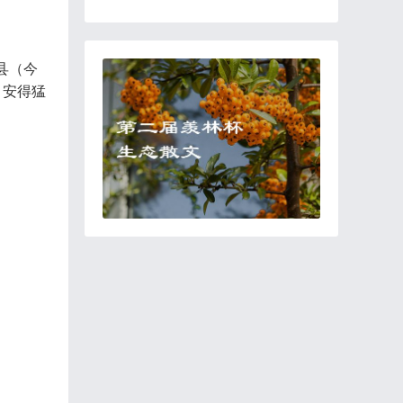
县（今
。安得猛