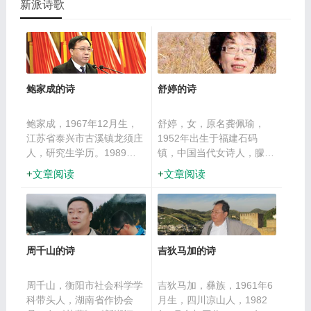
上发表，荣获特等奖、金
加全国诗词大赛并获奖，曾
新派诗歌
奖、一等奖、二等奖数次。
获中华诗词学会第八届华夏
诗词奖，著有个人诗集《百
花诗存》。
鲍家成的诗
舒婷的诗
鲍家成，1967年12月生，
舒婷，女，原名龚佩瑜，
江苏省泰兴市古溪镇龙须庄
1952年出生于福建石码
人，研究生学历。1989年
镇，中国当代女诗人，朦胧
开始散文、评论创作，至今
诗派的代表人物。从小随父
文章阅读
文章阅读
已先后在《人民日报》《农
母定居于厦门，1969年下
民日报》《散文》《雨花》
乡插队，1972年返城当工
《萌芽》《福建文学》《新
人，1979年开始发表诗歌
华日报》《扬州日报》等20
作品，1980年至福建省文
多家报刊发表散文、评论
联工作，从事专业写作。
周千山的诗
吉狄马加的诗
500余篇。其中，散文《古
2016年12月，舒婷当选中
镇，那条长长的青石街》
国作家协会第九届全国委员
《故园之恋》《父亲的云片
会委员。主要成就：庄重文
周千山，衡阳市社会科学学
吉狄马加，彝族，1961年6
垛》《我的遥远的龙须庄》
文学奖。
科带头人，湖南省作协会
月生，四川凉山人，1982