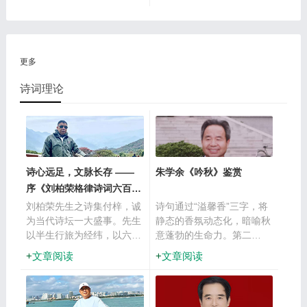
员、书艺委委员。
世界》杂志社顾问。
更多
诗词理论
诗心远足，文脉长存 ――
朱学余《吟秋》鉴赏
序《刘柏荣格律诗词六百
首》
刘柏荣先生之诗集付梓，诚
诗句通过“溢馨香”三字，将
为当代诗坛一大盛事。先生
静态的香氛动态化，暗喻秋
以半生行旅为经纬，以六百
意蓬勃的生命力。第二
首诗词为心印，其作既承古
句“喜鹊晨曦问声长”，巧妙
文章阅读
文章阅读
典之韵，又显时代之魂，恰
融合视觉与听觉：喜鹊啼鸣
如一道清流，在当代文脉中
在破晓时分，寓意吉祥与生
蜿蜒流淌。今应先生之托，
机，其“问声长”拟人手法，
为序以彰其志。
让自然景象与人类情感悄然