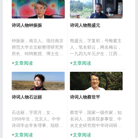
副社长、《红叶》执行主
集》《晚风集》《新风集》
编。
《古韵新风》《路石集》
《当代诗词百首点评》等。
诗词人物钟振振
诗词人物熊盛元
钟振振，南京人。现任南京
熊盛元，字复初，号晦窗主
师范大学古文献整理研究所
人，笔名郁云，网名梅云，
所长、特聘教授、博士生导
一九四九年元夕生，江西剑
师。兼任国家留学基金
邑人。江右诗社社长，江西
文章阅读
文章阅读
委“外国学者中华文化研究
省诗词学会副会长。师从毗
奖学金”指导教授，中国韵
陵吕小薇先生学诗古文辞。
文学会会长，全球汉诗总会
著有《静安词探微》《晦窗
副会长，中华诗词学会顾
吟稿》《晦窗诗话》《二十
问，美国中华楹联学会学术
世纪诗词文献汇编》（民国
诗词人物石达丽
诗词人物蔡世平
顾问，中央电视台“诗词大
词卷）等。
会”总顾问、国家图书馆文
津讲坛特聘教授等。
石达丽，字琪月，女，
蔡世平，国家一级作家，知
1958年生，北京人。中华
名词人，国务院参事室、中
诗词学会常务理事、组联部
央文史研究馆中华诗词研究
副主任，中国楹联学会会
院首任常务副院长。《诗词
文章阅读
文章阅读