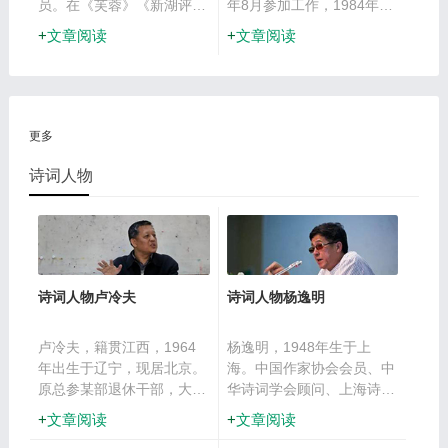
等16篇作品先后获多种散文
员。在《芙蓉》《新湖评
年8月参加工作，1984年12
奖项。2014年获“沈从文散
论》《文学天地》《三角
月加入中国共产党，西南民
文章阅读
文章阅读
文奖”
洲》《中国青年报》《中国
族学院中文系汉语言文学专
妇女报》《湖南日报》等报
业毕业，大学学历。现任中
刊发表诗歌散文500余首
国少数民族作家学会名誉会
篇。多次在全国文学大赛中
长、中国作协诗歌委员会主
获一等奖。
任，曾任中国作家协会党组
更多
成员、书记处书记、副主
席。
诗词人物
诗词人物卢冷夫
诗词人物杨逸明
卢冷夫，籍贯江西，1964
杨逸明，1948年生于上
年出生于辽宁，现居北京。
海。中国作家协会会员、中
原总参某部退休干部，大校
华诗词学会顾问、上海诗词
军衔。现为《中华诗词》编
学会顾问、《小楼听雨》诗
文章阅读
文章阅读
辑部主任，解放军红叶诗社
词平台顾问，已出版《飞瀑