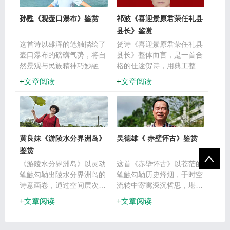
对话，呼应了传统诗词中鸟
孙甦《观壶口瀑布》鉴赏
祁波《喜迎景原君荣任礼县
雀作为季节信使的意象。
县长》鉴赏
这首诗以雄浑的笔触描绘了
贺诗《喜迎景原君荣任礼县
壶口瀑布的磅礴气势，将自
县长》整体而言，是一首合
然景观与民族精神巧妙融
格的仕途贺诗，用典工整且
合，展现出黄河的壮美与魂
情感真挚。
文章阅读
文章阅读
魄。
黄良妹《游陵水分界洲岛》
吴德雄《 赤壁怀古》鉴赏
鉴赏
《游陵水分界洲岛》以灵动
这首《赤壁怀古》以苍茫的
笔触勾勒出陵水分界洲岛的
笔触勾勒历史烽烟，于时空
诗意画卷，通过空间层次、
流转中寄寓深沉哲思，堪称
动静相生与人文意境的交
怀古诗中的精粹之作。此诗
文章阅读
文章阅读
融，展现了海岛特有的超然
如一幅水墨长卷，于残戟芦
逸趣。
雪间沉淀历史的重量，又在
江流飞花中涤荡争伐的执