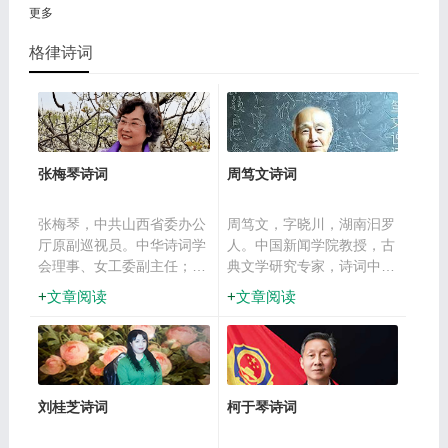
更多
格律诗词
张梅琴诗词
周笃文诗词
张梅琴，中共山西省委办公
周笃文，字晓川，湖南汩罗
厅原副巡视员。中华诗词学
人。中国新闻学院教授，古
会理事、女工委副主任；山
典文学研究专家，诗词中国
西诗词学会副会长，杏花诗
杰出贡献奖和聂绀弩杯年度
文章阅读
文章阅读
社社长；山西作家协会会
诗坛人物的获得者，享受国
员。曾获“华夏诗词奖”第
务院特殊津贴专家。早年师
2、3、4届优秀奖，被中华
从张伯驹、夏承焘先生。著
诗词研究院2011年《中国
有《世纪诗新解》《影珠书
诗词年鉴》列入“当代诗坛
屋吟稿》《周笃文诗词论
刘桂芝诗词
柯于琴诗词
百家”。著有《张梅琴短诗
丛》《宋词》《宋百家词
集》《朵梅集》《梦梅集》
选》《金元明清词选》《宋