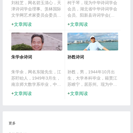
等，辑有《心中有绿洲》，
词三百首》《天风阁词选》
刘桂芝，网名碧玉清心，天
柯于琴，现为中华诗词学会
散曲作品被收入《当代散曲
及《全宋词评注》等。曾参
津诗词学会理事。羡林国际
会员，湖北省中华诗词学会
丛书》。
与创建中国韵文学会、中华
文学网艺术家委员会委员、
会员、阳新县诗词学会(富
诗词学会等，历任中华诗词
副主席。《百花缘聚春秋
川诗社)常务理事、副秘书
文章阅读
文章阅读
学会副会长兼秘书长、中国
台》大系策划兼主编。春秋
长兼办公室主任。中共党
诗词大会学术顾问。
台诗词社社长（创始人）。
员。阳新县公安局关工委秘
中华诗词学会、中国当代文
书长、中共阳新县公安局退
学会会员。中华诗词论坛及
休干部第五支部宣传委员、
大中华诗词论坛·春秋台首
一级主任科员、一级警长、
朱学余诗词
孙甦诗词
版。
一级警督警衔。
朱学余，网名东陵先生，江
孙甦，男，1944年10月出
苏盱眙人，1949年3月生，
生，大学本科毕业，籍贯江
南京师大数学系毕业，中共
苏睢宁，居苏州。现为中华
党员，中学高级教师。
诗词学会会员、江苏省诗词
文章阅读
文章阅读
1972年参加工作，历任中
协会、晚晴诗社会员、苏州
学教师、教导主任、校长等
市诗词协会、沧浪诗社会
职。现任中华诗词学会、中
员。部分诗词作品发表于
华当代文学学会、中国诗词
《中华诗词》《诗词世界》
家协会会员。多篇论文和百
《江海诗词》《沧浪风雅》
更多
余首诗词在国家及省级书刊
《姑苏吟》等诗刊。多次参