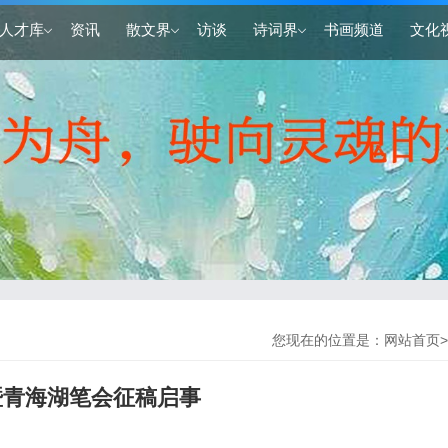
人才库
资讯
散文界
访谈
诗词界
书画频道
文化
您现在的位置是：
网站首页
>
暨青海湖笔会征稿启事