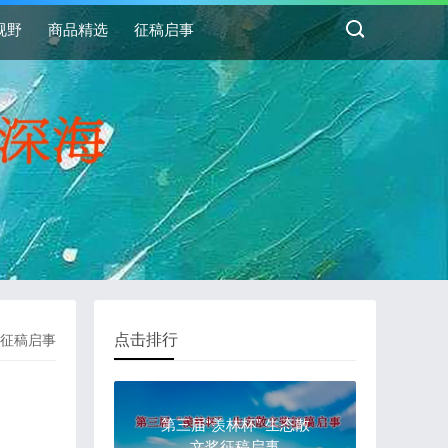
视野
商品精选
征稿启事
点击排行
征稿启事
第三届“羡林杯” 生态散
文奖征稿启事