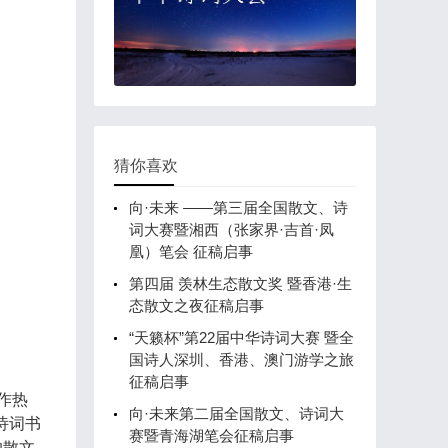
猜你喜欢
向·未来 ——第三届全国散文、诗
词大赛暨湘西（张家界·吉首·凤
凰）笔会 征稿启事
第四届 羡林生态散文奖 暨香港·生
态散文之夜征稿启事
“天籁杯”第22届中华诗词大赛 暨全
国诗人深圳、香港、澳门游学之旅
征稿启事
作热
向·未来第二届全国散文、诗词大
诗词书
赛暨青海湖笔会征稿启事
的散文、