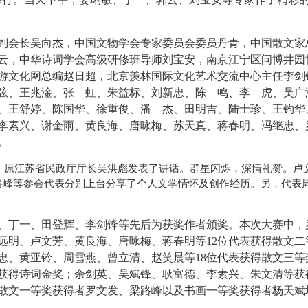
副会长吴向杰，中国文物学会专家委员会委员丹青，中国散文家
云，中华诗词学会高级研修班导师刘宝安，南京江宁区问博井园
游文化网总编赵日超，北京羡林国际文化艺术交流中心主任李剑
弦、王兆淦、张 虹、朱益标、刘新忠、陈 鸣、李 虎、吴广
、王舒婷、陈国华、徐重俊、潘 杰、田明吉、陆士珍、王钧华
李素兴、谢奎雨、黄良海、唐咏梅、苏天真、蒋春明、冯继忠、
。
、原江苏省民政厅厅长吴洪彪发表了讲话。群星闪烁，深情礼赞。卢
路峰等参会代表分别上台分享了个人文学情怀及创作经历。另，代表
、丁一、田登辉、李剑锋等先后为获奖作者颁奖。本次大赛中，
远明、卢文芳、黄良海、唐咏梅、蒋春明等
12位代表获得散文二
忠、黄亚铃、周雪燕、曾立清、赵笑晨等18位代表获得散文三等
获得诗词金奖；余剑英、吴斌锋、耿富德、李素兴、朱文清等获
散文一等奖获得者罗文发、梁路峰以及书画一等奖获得者杨天斌