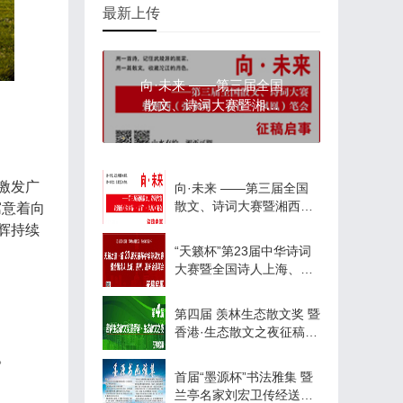
最新上传
向·未来 ——第三届全国
散文、诗词大赛暨湘西
（张家界·吉首·凤凰）笔
会 征稿启事
激发广
向·未来 ——第三届全国
散文、诗词大赛暨湘西
寓意着向
（张家界·吉首·凤凰）笔
辉持续
会 征稿启事
“天籁杯”第23届中华诗词
大赛暨全国诗人上海、苏
州、嘉兴金秋笔会 征稿启
事
第四届 羡林生态散文奖 暨
香港·生态散文之夜征稿启
事
。
首届“墨源杯”书法雅集 暨
兰亭名家刘宏卫传经送宝