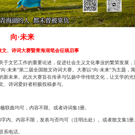
向
·未来
散文、诗词大赛暨青海湖笔会
征稿启事
关于文艺工作的重要论述，促进社会主义文化事业的繁荣发展，
“向·未来”第二届全国散文诗词大赛。大赛以“向·未来”为主题，
的新未来。此次大赛旨在传承与弘扬中华传统文化，让文学的光
文、诗词爱好者积极投稿参与。
词楹联曲均可，内容不限
。或者诗词集
册。
1
字内。内容不限，发表与否均可（注明出处）。
或者散文集
册
0
1
联系电话。