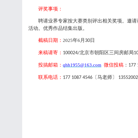
评奖事项：
聘请业界专家按大赛类别评出相关奖项。邀请
活动。优秀作品结集出版。
截稿日期：
年
月
日
202
5
6
30
来稿请寄：
北京市朝阳区三间房邮局
100024/
1
投搞邮箱：
微信投稿
：
qhh1955@163.com
177 
联系电话：
〔
马老师〕
177 1087 4546
13552002