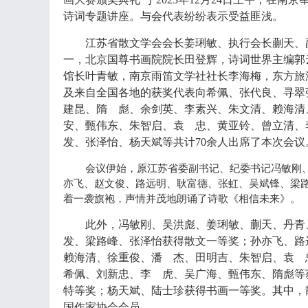
诗词专题讲座。与会代表纷纷表示受益匪浅。
江苏省散文学会会长姜琍敏、执行会长蒯天、
一，北京国尊书画院院长田登辉，诗词世界主编郭
馆长叶青敏，南京雨笛文学社社长李海梅，东方旅
及来自全国各地的获奖代表向希佩、张代良、寻翠
建昆、隋 彪、余剑英、李素兴、朱文清、赖海清
安、甄伟东、朱智启、袁 忠、黄亚铃、曾立清、
发、张泽怡、杨天斌等共计
70余人出席了本次会议
会议伊始，原江苏省委副书记、纪委书记冯敏刚
亦飞、赵文俊、路远明、耿富德、张虹、吴斌锋、梁
着一袭旗袍，声情并茂地朗诵了诗歌《相信未来》。
此外，冯敏刚、吴洪彪、姜琍敏、蒯天、丹青
发、梁路峰、张泽怡获得散文一等奖；孙亦飞、路
赖海清、徐重俊、潘 杰、田明吉、朱智启、袁 
希佩、刘新忠、李 虎、吴广海、甄伟东、隋彪等
特等奖；杨天斌、陆士珍获得书画一等奖。其中，
国作家协会会员。