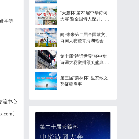
活动热启
“天籁杯”第22届中华诗词
大赛 暨全国诗人深圳、香
研学等
港、澳门游学之旅 征稿启
事
向·未来第二届全国散文、
诗词大赛暨青海湖笔会征
稿启事
第十届“诗词世界”杯中华
诗词大赛徽州颁奖盛典 征
稿启事
第三届“羡林杯” 生态散文
奖征稿启事
交流中心
〕
wx.com