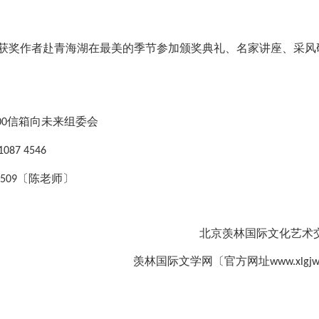
获奖作者赴青海湖在最美的季节参加颁奖典礼、名家讲座、采风
信箱向未来组委会
00
1087 4546
〔陈老师〕
509
北京羡林国际文化艺术
羡林国际文学网〔官方网址
www.xlgj