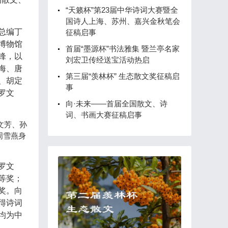
“天籁杯”第23届中华诗词大赛暨全
国诗人上海、苏州、嘉兴金秋笔会
总编丁
征稿启事
博物馆
首届“墨源杯”书法雅集 暨兰亭名家
锋，以
刘宏卫传经送宝活动热启
海、唐
第三届“羡林杯” 生态散文奖征稿启
、胡定
事
罗文
向·未来——首届全国散文、诗
词、书画大赛征稿启事
文芳、孙
周雪燕身
罗文
等奖；
奖。向
得诗词
均为中