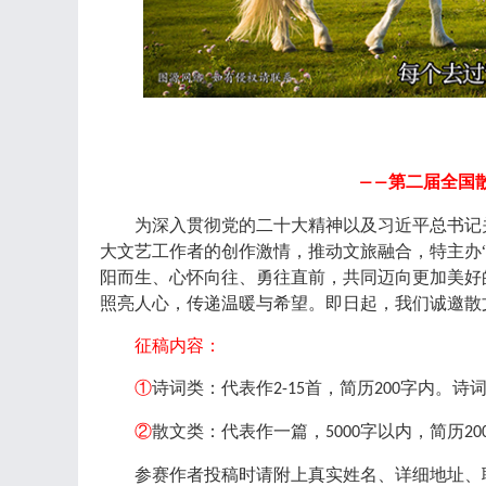
第二届全国
――
为深入贯彻党的二十大精神以及习近平总书记
大文艺工作者的创作激情，推动文旅融合
，
特主办
阳而生、心怀向往、勇往直前，共同迈向更加美好
照亮人心，传递温暖与希望。即日起，我们诚邀散
征稿内容：
①
诗词类：代表作
首，简历
字内。诗
2-15
200
②
散文类：代表作一篇，
字以内，简历
5000
20
参赛作者投稿时请附上真实姓名、详细地址、