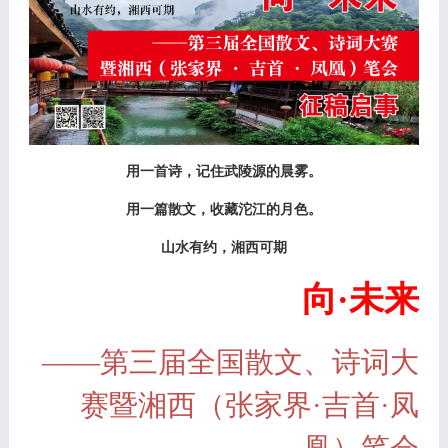
用一首诗，记住武陵源的晨雾。
用一篇散文，收藏沱江的月色。
山水有约，湘西可期
向
·未来
——第三届全国散文、诗词大
赛暨湘西（张家界·吉首·凤
凰）笔会