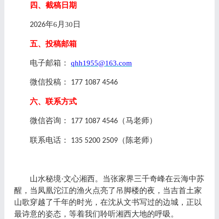
四、截稿日期
年
月
日
6
30
2026
五、投稿邮箱
电子邮箱：
qhh1955@163.com
微信
投稿
：
177 1087 4546
六、联系方式
微信咨询：
（马老师）
177 1087 4546
联系电话：
（陈老师）
135 5200 2509
山水秘境
·文心湘西。当张家界三千奇峰在云海中苏
醒，当凤凰沱江的渔火点亮了吊脚楼的夜，当吉首土家
山歌穿越了千年的时光，在沈从文书写过的边城，正以
最诗意的姿态，等着我们聆听湘西大地的呼吸。