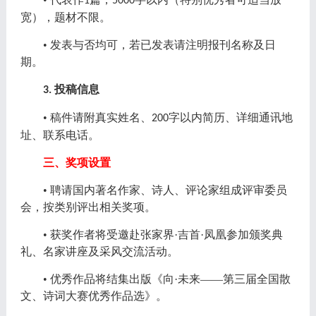
1
5000
宽），题材不限。
• 发表与否均可，若已发表请注明报刊名称及日
期。
投稿信息
3.
• 稿件请附真实姓名、
字以内简历、详细通讯地
200
址、联系电话。
三、奖项设置
• 聘请国内著名作家、诗人、评论家组成评审委员
会，按类别评出相关奖项。
• 获奖作者将受邀赴张家界·吉首·凤凰参加颁奖典
礼、名家讲座及采风交流活动。
• 优秀作品将结集出版《向·未来——第三届全国散
文、诗词大赛优秀作品选》。