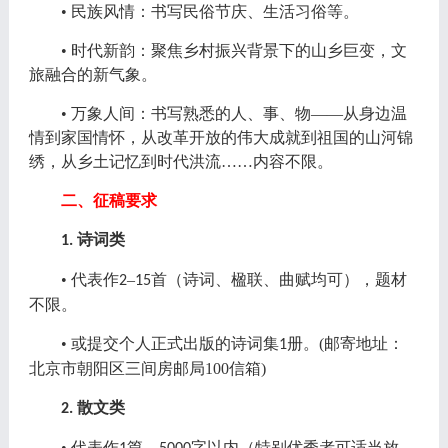
•
民族风情：
书写
民俗节庆、生活习俗等。
•
时代新韵：
聚焦
乡村振兴背景下的山乡巨变，文
旅融合的新气象。
•
万象人间：书写熟悉的人、事、物
——从身边温
情到家国情怀，从改革开放的伟大成就到祖国的山河锦
绣，从乡土记忆到时代洪流……内容不限。
二、征稿要求
诗词类
1.
• 代表作
–
首（诗词、楹联、曲赋均可），题材
2
15
不限。
• 或提交个人正式出版的诗词集
册。(邮寄地址：
1
北京市朝阳区三间房邮局100信箱)
散文类
2.
• 代表作
篇，
字以内（特别优秀者可适当放