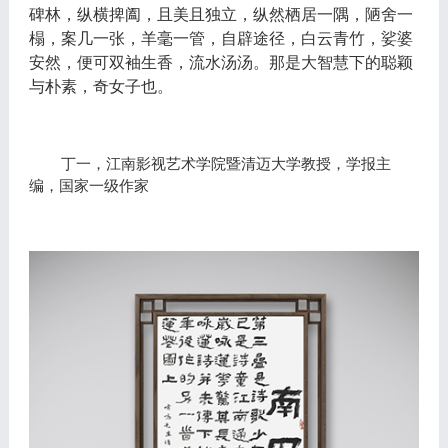
碑林，纵横捭阖，且美且独立，纵然栖居一隅，陋舍一
榻，案几一张，羊毫一管，自辟途径，白云青竹，娑婆
安然，便可双袖生香，流水汤汤。那是大智慧下的聪颖
与朴素，奇女子也。
丁一，江南影视艺术学院暨清迈大学教授，学报主
编，国家一级作家