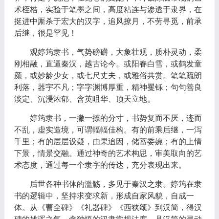
术桎梏，实验于笔墨之间，高度粘连与渗透于隶界，在
挺进中厮杀于宏大的汉字，追风撩月，不劳寻觅，前承
后继，很是罕见！
观婷筠隶书，气势磅礴，大象壮观，质朴灵动，柔
刚相融，直逼秦汉，越古论今。或阳春白雪，或鹤发童
颜，或妙龄少女，或七尺丈夫，或雅俗共赏。笔笔疏朗
利落，器宇不凡；字字渊博厚重，精神矍铄；句句善良
淡定、沉浸浓郁、含英咀华、顶天立地。
婷筠隶书，一撇一捺的分寸，书势复而不厌，迹而
不乱，虚实造境，可谓幅幅佳构。有的前乘后继，一泻
千里；有的层层设疑，由果追因，储蓄委婉；有的上情
下景，情景交融。通过神奇的艺术构思，审美取向的艺
术态度，通过每一个隶字的传达，充分表现出来。
后世各种书体的滥觞，多见于秦汉之隶。婷筠在隶
书的逻辑中，坚持求变求新，形成自家风貌，自成一
体。从《曹全碑》《礼器碑》《西狭颂》到汉简，得汉