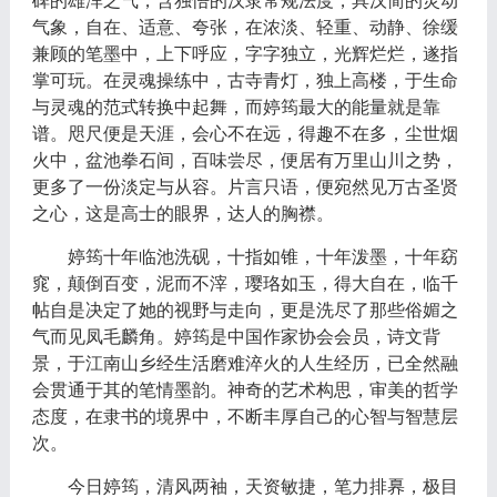
碑的雄浑之气，含独悟的汉隶常规法度，具汉简的灵动
气象，自在、适意、夸张，在浓淡、轻重、动静、徐缓
兼顾的笔墨中，上下呼应，字字独立，光辉烂烂，遂指
掌可玩。在灵魂操练中，古寺青灯，独上高楼，于生命
与灵魂的范式转换中起舞，而婷筠最大的能量就是靠
谱。咫尺便是天涯，会心不在远，得趣不在多，尘世烟
火中，盆池拳石间，百味尝尽，便居有万里山川之势，
更多了一份淡定与从容。片言只语，便宛然见万古圣贤
之心，这是高士的眼界，达人的胸襟。
婷筠十年临池洗砚，十指如锥，十年泼墨，十年窈
窕，颠倒百变，泥而不滓，璎珞如玉，得大自在，临千
帖自是决定了她的视野与走向，更是洗尽了那些俗媚之
气而见凤毛麟角。婷筠是中国作家协会会员，诗文背
景，于江南山乡经生活磨难淬火的人生经历，已全然融
会贯通于其的笔情墨韵。神奇的艺术构思，审美的哲学
态度，在隶书的境界中，不断丰厚自己的心智与智慧层
次。
今日婷筠，清风两袖，天资敏捷，笔力排奡，极目