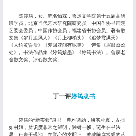
陈婷筠，女。笔名怡霖，鲁迅文学院第十五届高研
班学员，北京当代艺术研究院研究员，中国作协书画院
艺委会委员，中国作协会员，福建省书协会员。著有散
文集《岁月追风人》《月上柳梢头》《追梦霞满天》
《人约黄昏后》《梦回花间有呢喃》，诗集《眉眼盈盈
处》。书法作品集《婷筠嬉墨》《婷筠书法》。曾获老
舍散文奖、冰心散文奖。
丁一评
婷筠隶书
婷筠的“新实验”隶书，典雅遒劲，峻实朴真，古拙
如村妞，辨识度非常之鲜明，独树一帜，诞生在书法
界，行走于砚池，在觉心的支配下，冲破陈腐常规的艺