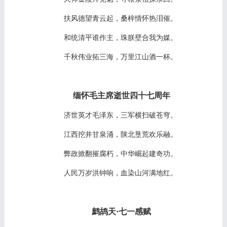
扶风德望青云起，桑梓情怀热泪催。
和统清平谁作主，珠朕壁合我为媒。
千秋伟业拓三海，万里江山酒一杯。
缅怀毛主席逝世四十七周年
济世英才毛泽东，三军横扫破苍穹。
江西挖井甘泉涌，陕北垦荒欢乐融。
弊政掀翻摧腐朽，中华崛起建奇功。
人民万岁洪钟响，血染山河满地红。
鹧鸪天
·七一感赋