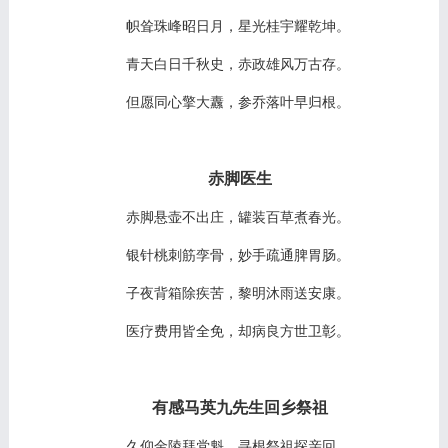
帜耸珠峰昭日月，星光桂宇耀乾坤。
青天白日千秋史，赤政雄风万古存。
但愿同心擎大纛，参乔落叶早归根。
赤脚医生
赤脚悬壶不出庄，罐装百草煮春光。
银针桃刺筋孪骨，妙手疏通脾胃肠。
子夜背箱除疾苦，黎明沐雨送安康。
医疗费用皆全免，却病良方世卫彰。
有感马英九先生回乡祭祖
久仰金陵拜党魁，寻根祭祖探亲回。