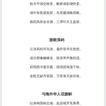
秋月平湖交映美，断桥倩影绕怀柔。
湖中有島观鱼跃，岛里藏湖唤雨啾。
曲院风荷金谷酒，三潭印月玉盘留。
游鼓浪屿
云淡风轻环岛游，扁舟登岸乐悠悠。
成功塑像巍峨耸，鼓浪琴声雅韵流。
积弱西洋羞百载，国强碧海荡千秋。
金瓯无缺丹宸固，万里海天娱目收。
与海外华人话旗帜
以身殉国铸忠魂，血染绫罗宪典尊。