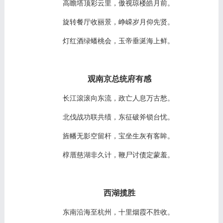
高瞻塔顶彩云里，傲视琼楼皓月前。
旋转餐厅收丽景，峥嵘岁月仰先贤。
灯红酒绿蟠桃会，玉帝垂涎海上鲜。
观南京总统府有感
长江滾滚向东流，政亡人息万古愁。
北伐战功联共绩，东征破斧锁台忧。
旌幡无影空留杆，宝坐生灰有客眸。
椁厝慈湖非久计，鞭尸讨债定蒙羞。
西湖揽胜
东南沿海至杭州，十里烟霞不胜收。