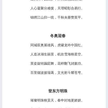
人心凝聚分难拢，天理昭彰合易行。
锦绣江山归一统，千秋央册赞英平。
冬奥迎春
同城双奥展雄风，虎啸龙吟中国红。
人造冰湖生丽景，机吹雪海映星空。
英姿旋转蹁跹舞，花样翻飞旑旎功。
百里烟波披瑞蔼，文光射斗耀苍穹。
登东方明珠
璀璨明珠映昊天，春申封地更娇妍。