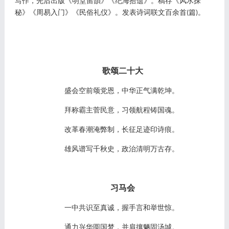
写作，先后出版《明堂留韻》《纪海拾遗》。稿存《风水探
秘》《周易入门》《民俗礼仪》
。
发表诗词联文百余首
篇
。
(
)
歌颂二十大
盛会空前颂党恩，中华正气满乾坤。
拜称霸主菅民意，习领航程铸国魂。
改革春潮淹弊制，长征足迹印诗痕。
雄风谱写千秋史，政治清明万古存。
习马会
一中共识至真诚，握手言和举世惊。
通力兴华圆国梦，并肩攘魉固汤城。