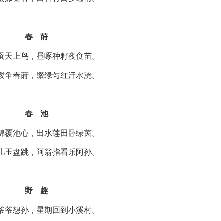
春 莳
蚕天上鸟，昼啄种籽夜食苗。
偻争春莳，缀绿匀红汗水浇。
春 池
锦覆池心，出水莲田卧绿茵。
儿玉盘跳，阿翁指看乐阿孙。
野 趣
爷爷想孙，星期回到小溪村。