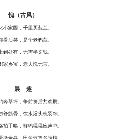
愧（古风）
化小家园，千里买葱兰。
邻看后笑，是个老鸦蒜。
上到处有，无需半文钱。
识家乡宝，老夫愧无言。
晨 趣
鸭奔草坪，争前挤后共欢腾。
翅舒筋骨，饮水浴头梳羽翎。
咯拍手唤，群鸭嘎嘎应声鸣。
蛋撒金谷，田舍竹篱多逸情。