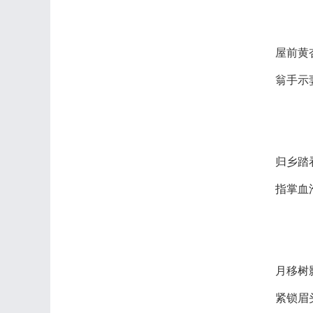
屋前黄
翁手示
归乡踏
指掌血
月移树
紧锁眉