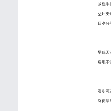
越栏牛
垒灶支
日夕分
旱鸭囚
扁毛不
漫步河
腐皮除