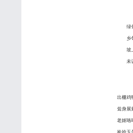
绿
乡
坡
未
出栅鸡
耸身展
老妪咯
捡拾玉