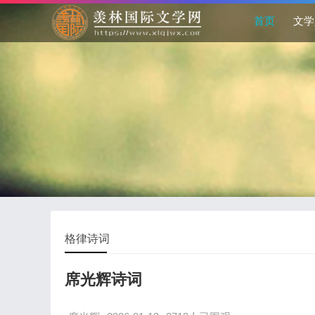
首页
文学
格律诗词
席光辉诗词