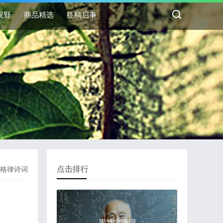
视野
商品精选
征稿启事
点击排行
格律诗词
周笃文诗词