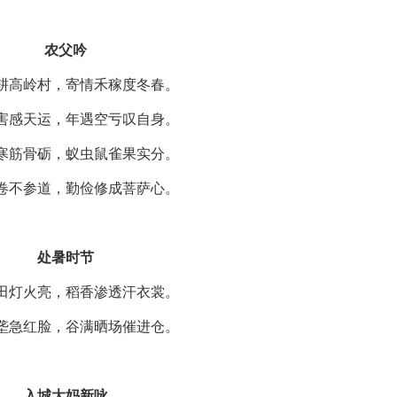
农父吟
耕高岭村，寄情禾稼度冬春。
害感天运，年遇空亏叹自身。
寒筋骨砺，蚁虫鼠雀果实分。
卷不参道，勤俭修成菩萨心。
处暑时节
田灯火亮，稻香渗透汗衣裳。
垄急红脸，谷满晒场催进仓。
入城大妈新咏