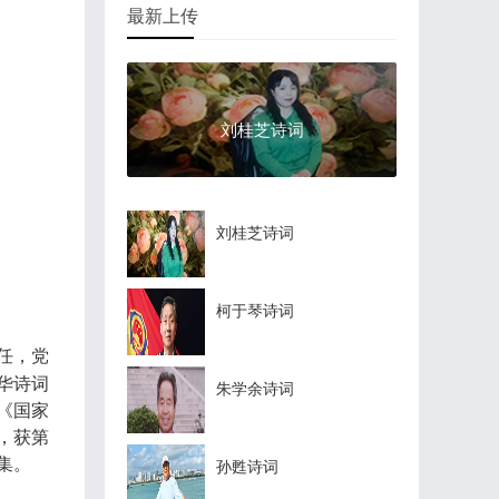
最新上传
刘桂芝诗词
刘桂芝诗词
柯于琴诗词
任，党
华诗词
朱学余诗词
《国家
，获第
集。
孙甦诗词