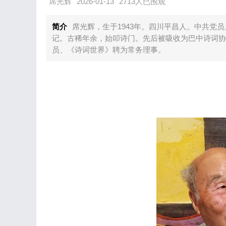
席光辉
2026-01-13
2713人已围观
简介
席光辉，生于1943年。四川平昌人。中共党
记。古稀年余，始叩诗门。先后被吸收为巴中诗词协
员、《诗词世界》聘为常务理事。