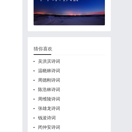
猜你喜欢
吴洪滨诗词
温晓林诗词
周德刚诗词
陈浩林诗词
周维陵诗词
张雄龙诗词
钱浚诗词
闭仲安诗词