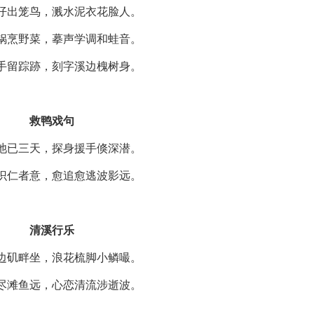
仔出笼鸟，溅水泥衣花脸人。
锅烹野菜，摹声学调和蛙音。
手留踪跡，刻字溪边槐树身。
救鸭戏句
池已三天，探身援手倏深潜。
识仁者意，愈追愈逃波影远。
清溪行乐
边矶畔坐，浪花梳脚小鳞嘬。
尽滩鱼远，心恋清流涉逝波。