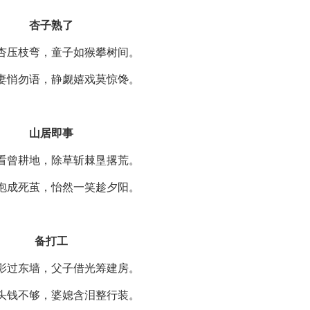
杏子熟了
杏压枝弯，童子如猴攀树间。
妻悄勿语，静觑嬉戏莫惊馋。
山居即事
看曾耕地，除草斩棘垦撂荒。
泡成死茧，怡然一笑趁夕阳。
备打工
影过东墙，父子借光筹建房。
头钱不够，婆媳含泪整行装。