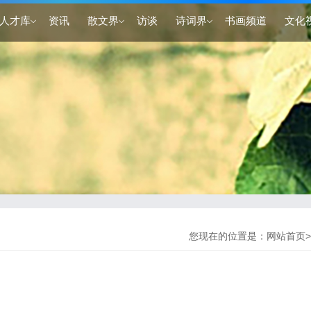
人才库
资讯
散文界
访谈
诗词界
书画频道
文化
您现在的位置是：
网站首页
>