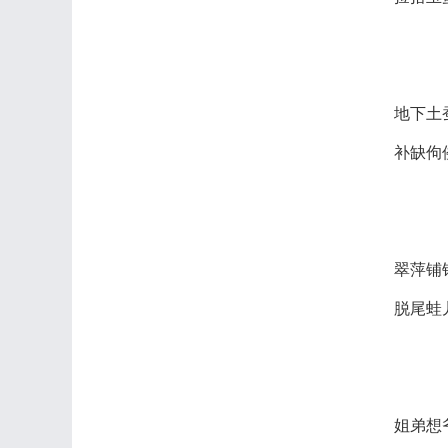
地下土
补缺佝
翠萍铺
脱尾蛙
姐弟想