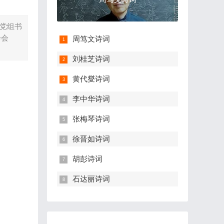
，党组书
会会
周笃文诗词
刘桂芝诗词
黄代燮诗词
李中华诗词
张梅琴诗词
徐晋如诗词
胡彭诗词
石达丽诗词