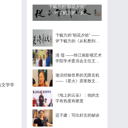
卞毓方的“朝花夕拾”
——评卞毓方的《从私
塾到北大》
卞毓方的“朝花夕拾” ——
评卞毓方的《从私塾到北
大》
清 儒 ——悼江南影视艺术
学院学术委员会主任王政
红教授
激活经验世界的无限玄机
——《星火》原浆散文读
告文学学
感
《地上的云朵》：他的文
字有热度有硬度
迟子建：写出好文的秘诀