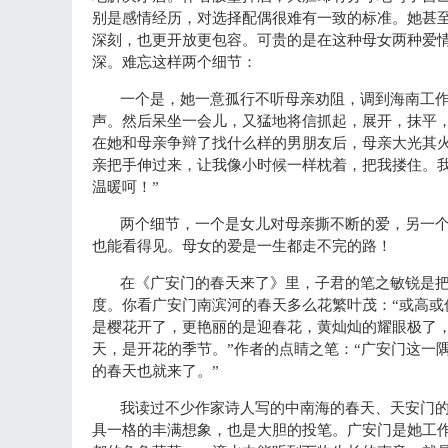
别是感情经历，对选择配偶很难有一致的标准。她甚至
深刻，也更开放更包容。可贵的是在这种母女两种爱
深。难忘这样两个细节：
一个是，她一意孤行不听母亲劝阻，调到海南工作
声。然后呆坐一会儿，又猛地将信抓起，展开，抹平
在她和母亲争辩了找什么样的男朋友后，母亲大光其火
亲把手伸过来，让我像小时候一样枕着，把我搂住。
温暖呵！”
两个细节，一个是女儿对母亲撕不断的爱，另一
也能看得见。母女的爱是一生都走不完的路！
在《广安门的春天来了》里，子君的笔之敏锐是
度。你看广安门南滨河的春天多么花繁叶茂：“或高
是樱花开了，更艳丽的是迎春花，黄灿灿的耀眼极了
天，是开花的季节。”作者的点睛之笔：“广安门这一
的春天也就来了。”
我读过不少作家诗人写的中南海的春天、天安门的
具一格的丰满想象，也是大胆的投笔。广安门是她工