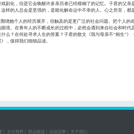
些戏剧化，但是它会唤醒许多亲历者已经模糊了的记忆。子君的父亲
，这样的人总会是坚强的，是能化解命运中不幸的人。心之所至，都
是围绕她个人的经历展开，但触及的是更广泛的社会问题。把个人的
的困境。在青年人的不断成长的过程中，必然会遇到来自社会和时代
什么？在何处寻求人生的答案？子君的散文《我与母亲不“相生”》
屋》，值得我们细细品读。
道
文化视野
商品精选
征稿启事
关于我们