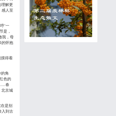
的理解更
，感人至
哼’一
节是，
激我，母
亲的怀抱
能摸得着
妙的角
红色的
……春
，北京城
实在是别
渗入到古