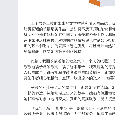
王子君身上喷射出来的文学智慧和做人的品德，
映黄克诚的长篇纪实作品，是如何不厌其烦地采访和
尬；不说她退休后又在中国文字著作权协会工作，和
评论家许庆胜在接连对她的作品撰写评论时诸如“对现
正的艺术创造语）的表露”“笔之所及，尽显出对自然
见微知著，感受她的散文创作风格。
此刻，我面前放着她的散文集《一个人的纸屋》
散散地读子君的散文，读了这本集子，我发现她的每
人心的故事，都有能粘住读者眼球的细节描写。正如
要创作者细心地拨动、厘清，放出原本的光来”，她善
子君的不少作品写的是过往，但是她没有退场。
一起的命运。从她笔端走出来的故事，她能有侧重地
她和写作对象（包括家人）真正的真实联系，滤去沉
《我与母亲不“相生”》是一篇耐读且引人深思的
地解决矛盾。作者泼墨挥洒，大胆却有分寸地写了自