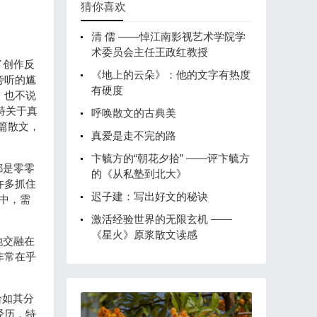
猜你喜欢
清 儒 ——悼江南影视艺术学院学
术委员会主任王政红教授
了创作反
《地上的云朵》：他的文字有热度
旁听的尴
有硬度
；也不说
特关于真
呼唤散文的古典美
篇散文，
真爱是走不完的路
卞毓方的“朝花夕拾” ——评卞毓方
都是零零
的《从私塾到北大》
许多抓住
迟子建：写出好文的秘诀
中，需
激活经验世界的无限玄机 ——
《星火》原浆散文读感
她交融在
非常在乎
恰如其分
经历，特