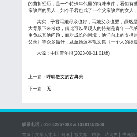
的曲折经历，是一个特殊年代里的特殊事件，看似有
亲缺席的男人，如今子君也成了一个父亲缺席的女人
其实，子君写她母亲也好，写她父亲也罢，虽然
大背景下来考虑，借此可以呈现人的特别是青年一代
重负或其他问题，面对成长的困境，他们向上的支撑是
父亲》等众多篇什，及至她这本散文集《一个人的纸
(2023-08-01 01
)
来源：中国青年报
版
上一篇：
呼唤散文的古典美
下一篇：
无
联系电话：010-52857088 & 13381152509
首页
文学人才库
资讯
散文界
访谈
诗词界
书画频