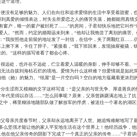
是这个道理。
，便没有足够的魅力。人们在向往和追求爱情的生活中享受着甜蜜，
得到真爱的倾情表达，对失去所爱恋之人的痛苦失落，她都能用真情
有窗户，唯一的窗户被封死了……”的房间，子君却快乐地把它叫作“
爱人。”然而，约定的婚期远未到来，“他却让我饱尝了离别的痛苦。
：“我按照他走前留的地址发了一封信，在信中，夹了两颗红豆……
车上揪下来，卡住了脖子。”紧接着，“我下班回来，发现抽屉被撬，
的。”这样的描写谁看了都会心疼。
。很远处，也许在不远处，伫立着爱人温暖的身影，伸手却够不着。
到无法自拔到海枯石烂的境地。爱情为什么这样难？但爱情就是如此
他（她）的魅力。“纸屋”是一片空白吗？空白的地方蕴藏着更浓烈
分生涩而又模糊的文字这样写道：“是父亲的与世无争、厚道善良的
常年代里得以存活……”怎么回事呢？原来，父亲曾踌躇满志地上了抗
惧之中，稀里糊涂地随部队做了解放军的俘虏，被送往一个著名的湖区
和父母亲共度春节时，父亲却永远地离开了人世。她追悔难耐地写了
该多么坚强才能让他的家人平安地生活在这个世界上！他经历战争，他
…他在他父亲传奇的阴影下完成了一个真正的父亲的传奇……”子君讲