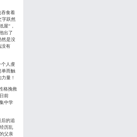
也吞食着
文字跃然
纸屋”，
他出了
仍然是没
钱没有
一个人虔
简单而触
的力量！
性格挽救
日前
集中学
最后的追
经历乱
的父亲