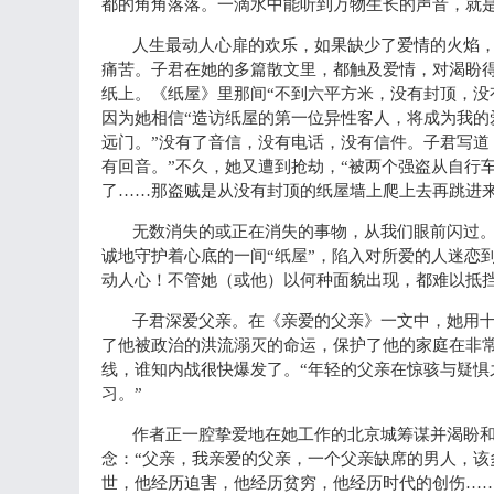
都的角角落落。一滴水中能听到万物生长的声音，就
人生最动人心扉的欢乐，如果缺少了爱情的火焰
痛苦。子君在她的多篇散文里，都触及爱情，对渴盼
纸上。《纸屋》里那间“不到六平方米，没有封顶，没
因为她相信“造访纸屋的第一位异性客人，将成为我的
远门。”没有了音信，没有电话，没有信件。子君写道
有回音。”不久，她又遭到抢劫，“被两个强盗从自行
了……那盗贼是从没有封顶的纸屋墙上爬上去再跳进来
无数消失的或正在消失的事物，从我们眼前闪过
诚地守护着心底的一间“纸屋”，陷入对所爱的人迷恋
动人心！不管她（或他）以何种面貌出现，都难以抵挡
子君深爱父亲。在《亲爱的父亲》一文中，她用十
了他被政治的洪流溺灭的命运，保护了他的家庭在非
线，谁知内战很快爆发了。“年轻的父亲在惊骇与疑
习。”
作者正一腔挚爱地在她工作的北京城筹谋并渴盼
念：“父亲，我亲爱的父亲，一个父亲缺席的男人，
世，他经历迫害，他经历贫穷，他经历时代的创伤…