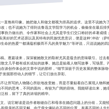
我一直饱有印象。她把做人和做文都视为崇高的追求。这里不说她为
修改；也不说她为了得到去鲁迅文学院学习的机会，偷偷坐在最后排
同事协力做出的、令作家和社会上尤其是学生们交口称好的卓著成绩
实美好的艺术还原以及其特有的民族忧患意识，便是这种‘冲动’（萨
和生命的热爱”“都满蕴积极而不凡的美学魅力”等评说，只说说她的四
书稿。逐篇读来，深深被她散文的取材尤其是蕴含的意味吸引。过去
篇散文几乎都有或长或短的故事。她总是贴着人物写故事，写场景。
她在谈创作体会的文章中说的那样，“细节深嵌于历史发展的整体脉络
于发掘那些动人的细节，让它们放出异彩。
她不让所写的人物随心所欲地改变她，而是尽量贴着自己展现人物和
做不同的思考，不同的面向，有较为广阔的容纳。我能研读出来，她
渣泛枝，留下了真的浓缩的精华。
散文。说它耐读是说作者敢碰自己和母亲在婚恋问题上的分歧，又能
己和母亲的不同见解。由于母女俩站在不同的位置，有着不同的人生