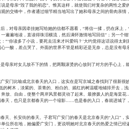
说是母亲“毁了我的初恋”。惟其这样，就使我们对复杂的两性之爱
情观的交锋中，作者通过细节精当地写出了她和母亲之间的骨肉亲情
后，对母亲因牵挂她写给她的信都不愿看，“将信一揉，扔在床上，‘
，一遍遍地读，直读得珠泪横流，然后满怀激情地写回信”；另一个细
：“‘你读多了小说，要死去活来才叫爱吗？’大约觉得这话说得太刺
我心一酸，差点哭了。外面的世界不管是精彩还是无奈，总是没有母
个是母亲对女儿放不下的情，把两颗滚烫的心放到了对方的手心上，
把广安门比喻成北京春天的入口，这实在是写京城之春找到了很新很
或低的树木，淡紫的、茶青的、粉白的、嫣红的树温暖地铺排开去，浅
，奔放、自由，使整个两岸风景都灵动了起来。最撩拨人的是海棠花
隅春天，也只是京都春天的一个缩影……也是春的入口，春就进城了
春天、长安街的春天。子君写广安门的春天是北京春天的“入口”，
作单位所在地，她偏爱广安门，更说明她对北京春天的热爱之情已经