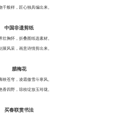
物千般样，匠心独具编出来。
中国非遗剪纸
界壮胸怀，折叠图纸选素材。
刻展风采，画意诗情剪出来。
腊梅花
裹映苍穹，凌霜傲雪斗寒风。
艳香四野，琼枝绽放玉玲珑。
买春联赏书法