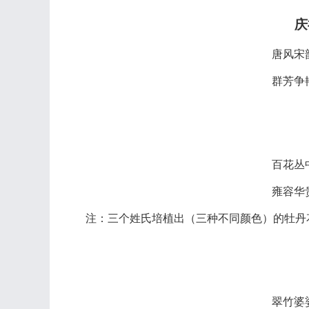
庆
唐风宋
群芳争
百花丛
雍容华
注：三个姓氏培植出（三种不同颜色）的牡丹
翠竹婆