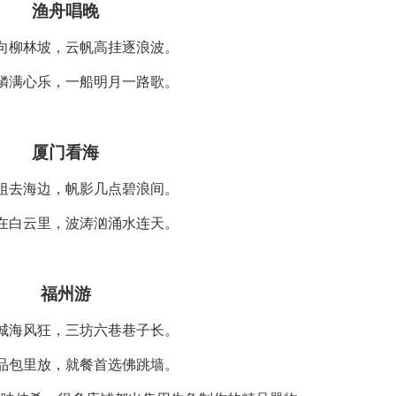
渔舟唱晚
向柳林坡，云帆高挂逐浪波。
鳞满心乐，一船明月一路歌。
厦门看海
祖去海边，帆影几点碧浪间。
在白云里，波涛汹涌水连天。
福州游
城海风狂，三坊六巷巷子长。
品包里放，就餐首选佛跳墙。