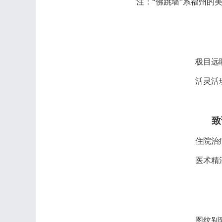
注：
“佛跳墙”系福州的
极目远
活灵活
致
住院治
医术精
图纹别