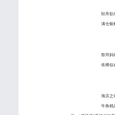
轻舟欲
满仓银
祭拜妈
依稀似
海滨之
牛角精