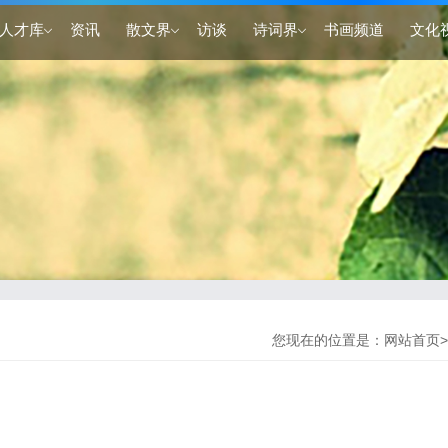
人才库
资讯
散文界
访谈
诗词界
书画频道
文化
您现在的位置是：
网站首页
>