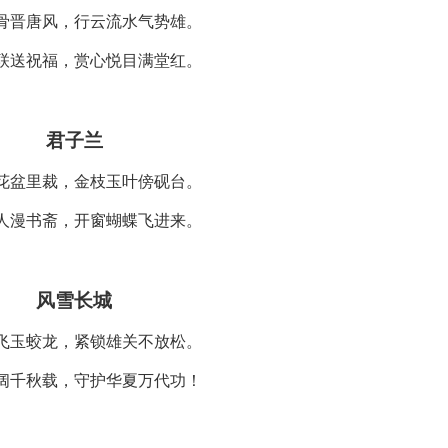
骨晋唐风，行云流水气势雄。
联送祝福，赏心悦目满堂红。
君子兰
花盆里裁，金枝玉叶傍砚台。
人漫书斋，开窗蝴蝶飞进来。
风雪长城
飞玉蛟龙，紧锁雄关不放松。
阔千秋载，守护华夏万代功！