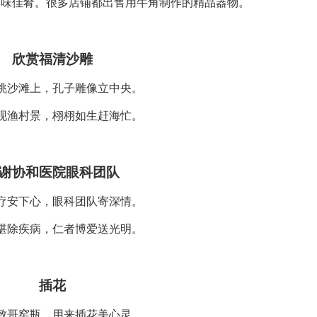
美味佳肴。很多店铺都出售用牛角制作的精品器物。
欣赏福清沙雕
眺沙滩上，孔子雕像立中央。
现渔村景，栩栩如生赶海忙。
谢协和医院眼科团队
疗安下心，眼科团队寄深情。
湛除疾病，仁者博爱送光明。
插花
致哥窑瓶，用来插花美心灵。