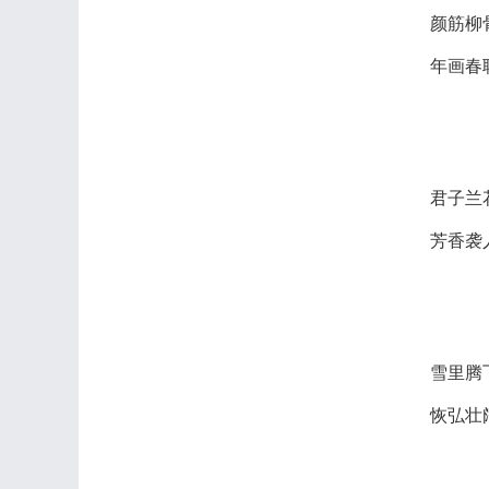
颜筋柳
年画春
君子兰
芳香袭
雪里腾
恢弘壮