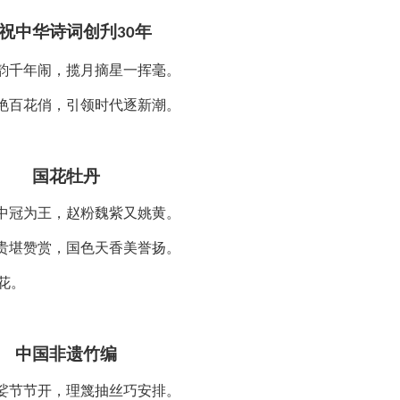
祝中华诗词创刋
年
30
韵千年闹，揽月摘星一挥毫。
艳百花俏，引领时代逐新潮。
国花牡丹
中冠为王，赵粉魏紫又姚黄。
贵堪赞赏，国色天香美誉扬。
花。
中国非遗竹编
娑节节开，理篾抽丝巧安排。