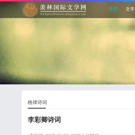
首页
文学
格律诗词
李彩卿诗词