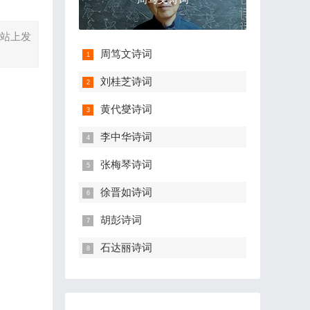
网站上发
周笃文诗词
刘桂芝诗词
黄代燮诗词
李中华诗词
张梅琴诗词
徐晋如诗词
胡彭诗词
石达丽诗词