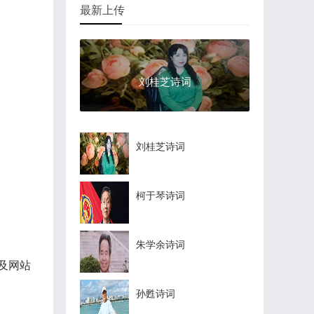
最新上传
刘桂芝诗词
刘桂芝诗词
柯于琴诗词
朱学余诗词
及网站
孙甦诗词