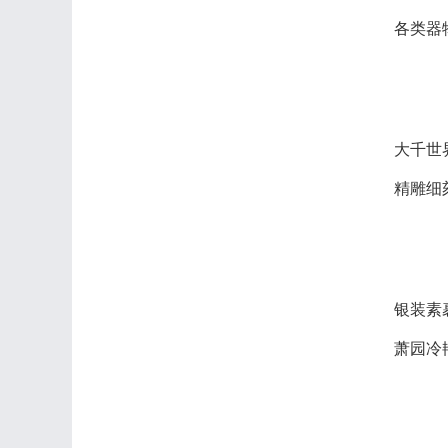
各类器
大千世
精雕细
银装素
萧园冷