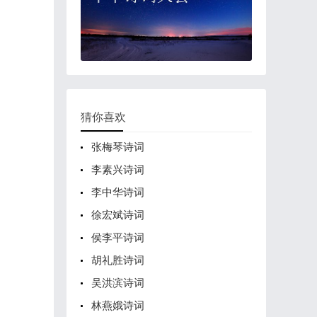
猜你喜欢
张梅琴诗词
李素兴诗词
李中华诗词
徐宏斌诗词
侯李平诗词
胡礼胜诗词
吴洪滨诗词
林燕娥诗词