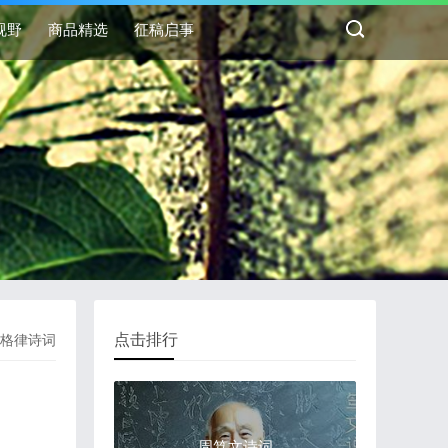
视野
商品精选
征稿启事
点击排行
格律诗词
周笃文诗词