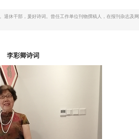
市人。退休干部，爰好诗词。曾任工作单位刊物撰稿人，在报刊杂志及
李彩卿诗词