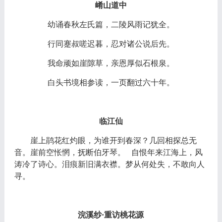
崤山道中
幼诵春秋左氏篇，二陵风雨记犹全。
行同蹇叔嗟迟暮，忍对诸公说后先。
我命顽如崖隙草，亲恩厚似石根泉。
白头书境相参读，一页翻过六十年。
临江仙
崖上鹃花红灼眼，为谁开到春深？几回相探总无
音。崖前空怅惘，抚断伯牙琴。
自恨年来江海上，风
涛冷了诗心。泪痕新旧满衣襟。梦从何处失，不敢向人
寻。
浣溪纱
·重访桃花源