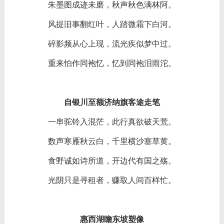
朱墨图成迹未磨，秋声秋色满林阿。
风提旧事翻红叶，人踏微霜下白河。
碎影频从心上现，流光疾似梦中过。
重来怕作同袍忆，忆到同袍泪雨沱。
自银川至额济纳旗客途走笔
一串驼铃入混茫，此行真欲破天荒。
数声寒雁秋云白，千里横沙塞草黄。
食野诚如诗所道，开边代有国之殇。
光阴只是寻租者，赚取人间百样忙。
惠西湖瞻东坡塑像