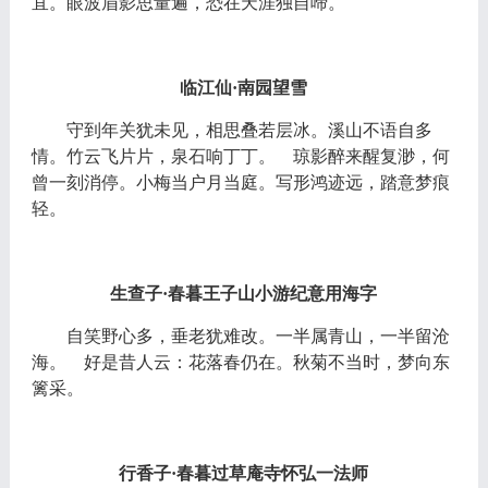
宜。眼波眉影思量遍，恐在天涯独自啼。
临江仙
·南园望雪
守到年关犹未见，相思叠若层冰。溪山不语自多
情。竹云飞片片，泉石响丁丁。
琼影醉来醒复渺，何
曾一刻消停。小梅当户月当庭。写形鸿迹远，踏意梦痕
轻。
生查子
·春暮王子山小游纪意用海字
自笑野心多，垂老犹难改。一半属青山，一半留沧
海。
好是昔人云：花落春仍在。秋菊不当时，梦向东
篱采。
行香子
·春暮过草庵寺怀弘一法师