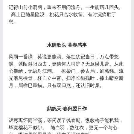
记得山前小洞幽，重来不用问渔舟。一生能历几回头。
高士已随星隐没，桃花只合水收留。有时沉痛胜于
愁。
水调歌头
·暮春感事
风雨一番骤，莫说更能消。落红犹记当日，万点带愁
飘。紫陌斜阳西去，更倩何人呵护？天意误儿曹。从此
心期绝，无语对江潮。
掩柴门，参古局，诵离骚。流
光磨尽棱骨，枉自立中宵。扫净长街残叶，捧出晴空新
月，眉样已重描。只有双归燕，还认旧时巢。
鹧鸪天
·春归翌日作
诉尽离怀雨半溪，等闲误了饯春期。纵教梅子能私我，
毕竟榴花不似伊。
随白羽，数红衣，更无一个与心