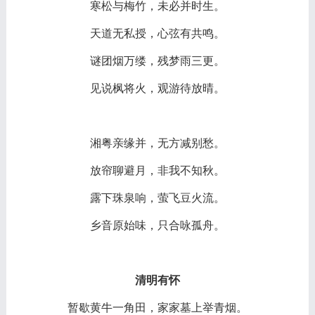
寒松与梅竹，未必并时生。
天道无私授，心弦有共鸣。
谜团烟万缕，残梦雨三更。
见说枫将火，观游待放晴。
湘粤亲缘并，无方减别愁。
放帘聊避月，非我不知秋。
露下珠泉响，萤飞豆火流。
乡音原始味，只合咏孤舟。
清明有怀
暂歇黄牛一角田，家家墓上举青烟。