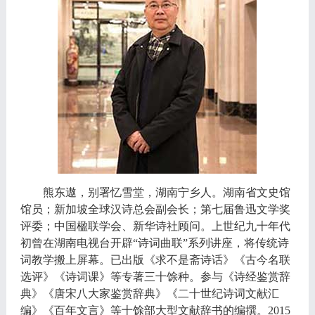
熊东遨，别署忆雪堂，湖南宁乡人。湖南省文史馆
馆员；新加坡全球汉诗总会副会长；第七届鲁迅文学奖
评委；中国楹联学会、新华诗社顾问。上世纪九十年代
初曾在湖南电视台开辟
“诗词曲联”系列讲座，将传统诗
词教学搬上屏幕。已出版《求不是斋诗话》《古今名联
选评》《诗词课》等专著三十馀种。参与《诗经鉴赏辞
典》《唐宋八大家鉴赏辞典》《二十世纪诗词文献汇
编》《百年文言》等十馀部大型文献辞书的编撰。2015