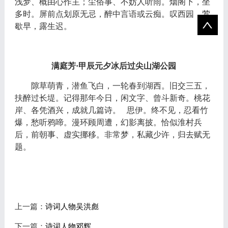
浅梦、概由心作主；尘俗事、不妨人听雨。烟阁下，坐
多时。屏前点划原无忌，醉中言语或云痴。叹西园，莺
歇早，露生迟。
满庭芳
·甲辰元夕冰后过尖山湖公园
隙草萌青，潜鱼飞白，一轮春到湖西。旧交三五，
扶醉过长堤。记得那年今日，闲文字、曾斗新奇。桃花
岸、各凭酒兴，成就几篇诗。
思伊。终不见，忍看竹
爆，愁听鸦啼。漫环顾周遭，幻影离披。恰似淮村兵
后，前朝事、虚实挪移。非常梦，私藏少许，归去赋无
题。
上一篇：
诗词人物吴洪彪
下一篇：
诗词人物邓辉