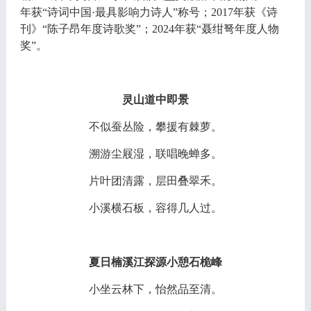
年获“诗词中国·最具影响力诗人”称号；2017年获《诗
刊》“陈子昂年度诗歌奖”；2024年获“聂绀弩年度人物
奖”。
灵山道中即景
不似蚕丛险，攀援有棘萝。
溯游尘屐湿，联唱晚蝉多。
片叶团清露，层田叠翠禾。
小溪横石板，容得几人过。
夏日楠溪江探源小憩石桅峰
小坐云林下，怡然品至清。