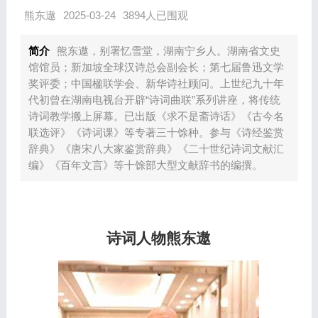
熊东遨
2025-03-24
3894人已围观
简介
熊东遨，别署忆雪堂，湖南宁乡人。湖南省文史
馆馆员；新加坡全球汉诗总会副会长；第七届鲁迅文学
奖评委；中国楹联学会、新华诗社顾问。上世纪九十年
代初曾在湖南电视台开辟“诗词曲联”系列讲座，将传统
诗词教学搬上屏幕。已出版《求不是斋诗话》《古今名
联选评》《诗词课》等专著三十馀种。参与《诗经鉴赏
辞典》《唐宋八大家鉴赏辞典》《二十世纪诗词文献汇
编》《百年文言》等十馀部大型文献辞书的编撰。
诗词
人物熊东遨