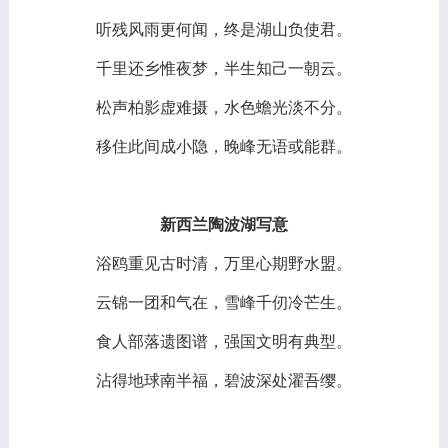
听残风雨更何闻，终是湖山负使君。
千里还乡惟夜梦，半生知己一朝云。
松声柏影虚难摄，水色蟾光淡不分。
移住此间成小隐，晚峰无语或能群。
新西兰陶波湖写意
浴鸥重见古时清，万里心期野水盟。
云锦一团和气在，雪峰千仞冷芒生。
食人部落遗图谱，强国文明有典型。
沾得地球南半福，碧波深处濯吾缨。