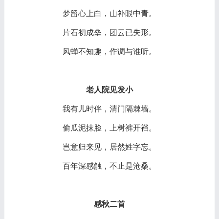
梦留心上白，山补眼中青。
片石初成垒，团云已失形。
风蝉不知趣，作调与谁听。
老人院见发小
我有儿时伴，清门隔棘墙。
偷瓜泥抹脸，上树裤开裆。
岂意归来见，居然姓字忘。
百年深感触，不止是沧桑。
感秋二首