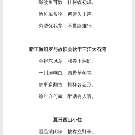
嘬波鱼可数，挂树蝶初成。
所见虽常物，何曾失正声。
穷源馀我辈，不畏路难行。
新正游汨罗与故旧会饮于三江大石湾
会得东风意，和春下洞庭。
一川涛响白，四野草萌青。
叙事多翻古，推杯各忘形。
馀年亦何幸，醉话有人听。
夏日西山小住
漫品清闲味，披襟立野亭。