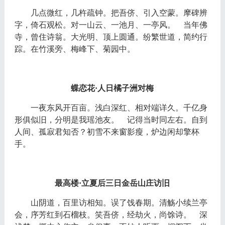
几点微红，几杵疏钟。把吾侪、引入空蒙。摩碑辨
字，倚石观松。对一山云、一池月、一亭风。
当年佛
寺，曾住诗翁。大光明、顶上圆通。纷繁世道，简约行
踪。在竹溪旁、梅峰下、菊园中。
蝶恋花
·人日橘子洲对梅
一夜东风开百亩。浅白深红、相对端详久。千亿身
形俱似旧，分明是我瑶池友。
记得当时同左右。自到
人间、孤寂君知否？初雪不来窗影瘦，炉边闲却擎杯
手。
最高楼
·立夏后三日金岳山庄访旧
山阴道，百里访相知。误了饯春期。清觞小续兰亭
会，序芳红到石榴枝。笑吾侪，经劫火，尚馀诗。
深