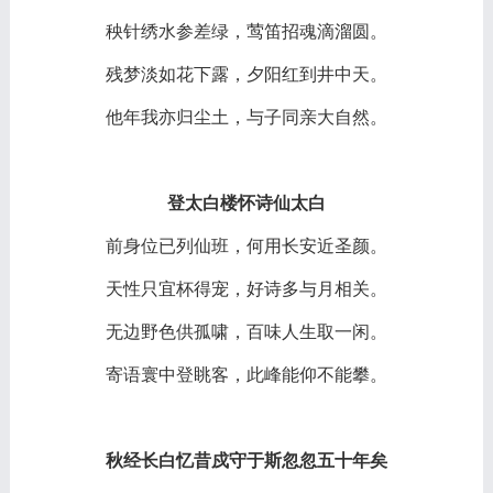
秧针绣水参差绿，莺笛招魂滴溜圆。
残梦淡如花下露，夕阳红到井中天。
他年我亦归尘土，与子同亲大自然。
登太白楼怀诗仙太白
前身位已列仙班，何用长安近圣颜。
天性只宜杯得宠，好诗多与月相关。
无边野色供孤啸，百味人生取一闲。
寄语寰中登眺客，此峰能仰不能攀。
秋经长白忆昔戍守于斯忽忽五十年矣