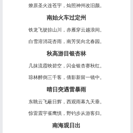
燎原圣火连苍宇，灿照神州改旧颜。
南始火车过定州
铁龙飞驶掠山川，赤雁穿云越浪间。
白雪溶消花杏雨，南芳笑向北春园。
秋高游目银杏林
几抹流霞映碧空，闪金银杏赛秋红。
琼林醉倒三千客，倩影新留一镜中。
晴日突遇雷暴雨
东眺云飞蔽日辉，西观雨幕九天垂。
惊雷震宇雀鹰惧，野钓步从游客归。
南海观日出