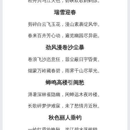
轻舟共与江天色，碧峡欢歌鹳鹤惊。
瑞雪迎春
剪碎白云飞玉花，漫山素裹绽风华。
春来百卉芳心动，遍览幽园尽异葩。
劲风漫卷沙尘暴
卷浪飞沙恣意狂，嚣尘蔽日宇昏黄。
烟蒙万岭藏春碧，雨霁千山尽翠光。
蝉鸣高楼引闺愁
溽暑深林雀隐幽，闲蝉远木夜吟楼。
长歌碎梦伊难寐，未了愁情月近秋。
秋色丽人垂钓
一岭红霞妆晚秋，半江碧水落银鸥。