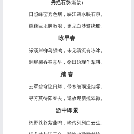
秀挹石泉
(新韵)
日照峰峦秀色烟，峡江碧水映石泉。
巍巍巨坝腾激浪，更见白沙鹭绕船。
咏早春
缘溪岸柳鸟频鸣，未见清流有冻冰。
涧畔梅香春意早，桑田始现作犁耕。
踏
春
云罩碧穹隐日辉，带寒细雨漫烟霏。
寻芳莫待阳春去，邀故迎新揽翠微。
游中即景
阔野苍苍紫燕鸣，峰峦列列白云生。