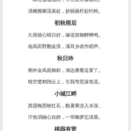
清幽雅榭流泉处，妙丽扬杆起钓钩。
初秋雨后
久雨烦心晴日好，缘堤碧柳醉蝉鸣。
临风田野翻金浪，满耳乡农作稻声。
秋日吟
阁外金风苑柳斜，湖边雁鹜逗童丫。
晴空鹭鹤翔云上，引我穹思落笔花。
小城江畔
西霞晚照映红石，酷暑乘凉入水深。
汗热消融心自静，一帘幽梦忘清晨。
桃园有寄