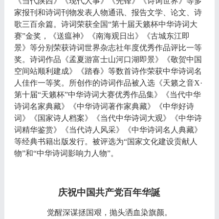
《当代陕西》《现代人事》《先锋》《诗词世界》等多
家报刊和诗词刊物发表人物通讯、报告文学、论文、诗
歌三百余篇。诗词荣获全国
“第十届天籁杯中华诗词大
赛”金奖，《送瘟神》《南海观日出》《古城东江即
景》等分别荣获诗词世界杂志社年度优秀作品评比一等
奖。诗词作品《孟夏游富士山河口湖即景》《敬贺中国
空间站顺利建成》《踏春》等数首诗作荣获中华诗词名
人佳作一等奖。所创作的诗词作品被入选《天籁之音X·
第十届“天籁杯”中华诗词大赛优秀作品集》《当代中华
诗词名家典藏》《中华诗词著作家典藏》《中华好诗
词》《国家诗人档案》《当代中华诗词大观》《中华诗
词精华鉴赏》《当代诗人风采》《中华诗词名人典藏》
等经典书籍出版发行。被评选为“国家文化建设贡献人
物”和“中华诗词影响力人物”。
庆祝中国共产党百年华誕
觉醒深谋拯国艰，抛头洒血染旗颜。