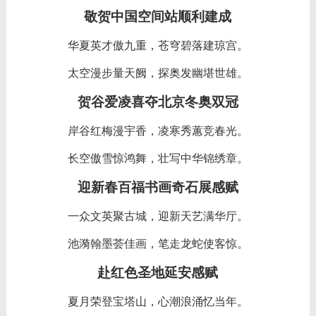
敬贺中国空间站顺利建成
华夏英才傲九重，苍穹碧落建琼宫。
太空漫步量天阙，探奥发幽堪世雄。
贺谷爱凌喜夺北京冬奥双冠
岸谷红梅漫宇香，凌寒秀蕙竞春光。
长空傲雪惊鸿舞，壮写中华锦绣章。
迎新春百福书画奇石展感赋
一众文英聚古城，迎新天艺满华厅。
池漪翰墨荟佳画，笔走龙蛇使客惊。
赴红色圣地延安感赋
夏月荣登宝塔山，心潮浪涌忆当年。