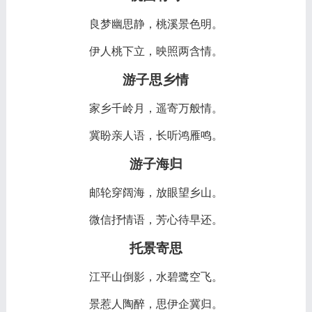
良梦幽思静，桃溪景色明。
伊人桃下立，映照两含情。
游子思乡情
家乡千岭月，遥寄万般情。
冀盼亲人语，长听鸿雁鸣。
游子海归
邮轮穿阔海，放眼望乡山。
微信抒情语，芳心待早还。
托景寄思
江平山倒影，水碧鹭空飞。
景惹人陶醉，思伊企冀归。