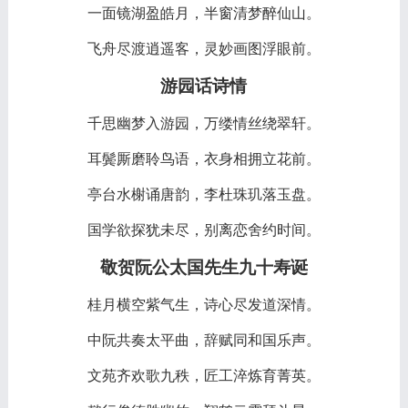
一面镜湖盈皓月，半窗清梦醉仙山。
飞舟尽渡逍遥客，灵妙画图浮眼前。
游园话诗情
千思幽梦入游园，万缕情丝绕翠轩。
耳鬓厮磨聆鸟语，衣身相拥立花前。
亭台水榭诵唐韵，李杜珠玑落玉盘。
国学欲探犹未尽，别离恋舍约时间。
敬贺阮公太国先生九十寿诞
桂月横空紫气生，诗心尽发道深情。
中阮共奏太平曲，辞赋同和国乐声。
文苑齐欢歌九秩，匠工淬炼育菁英。