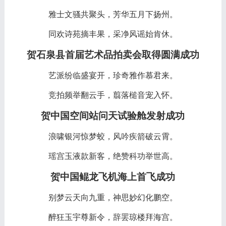
雅士文骚共聚头，芳华五月下扬州。
同欢诗苑摘丰果，采净风谣始肯休。
贺石泉县首届艺术品拍卖会取得圆满成功
艺派纷临盛宴开，珍奇雅作慕君来。
竞拍频举翻云手，翦落槌音宠入怀。
贺中国空间站问天试验舱发射成功
浪啸银河惊梦蛟，风吟疾箭破云霄。
瑶宫玉液款新客，绝赞科功举世高。
贺中国鲲龙飞机海上首飞成功
别梦云天向九重，神思妙幻化鹏空。
醉狂玉宇尊新令，辞罢琼楼拜海宫。