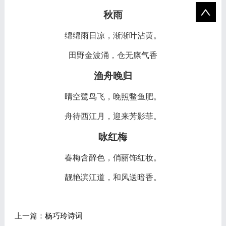
秋雨
绵绵雨日凉，渐渐叶沾黄。
田野金波涌，仓无廪气香
渔舟晚归
晴空鹭鸟飞，晚照鳖鱼肥。
舟待西江月，迎来芳影菲。
咏红梅
春梅含醉色，俏丽饰红妆。
靓艳滨江道，和风送暗香。
上一篇：
杨巧玲诗词