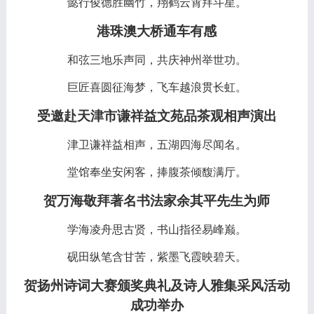
懿行俊德胜幽竹，翔鹤云霄拜斗星。
港珠澳大桥通车有感
和弦三地乐声同，共庆神州举世功。
巨匠喜圆征海梦，飞车越浪贯长虹。
受邀赴天津市谦祥益文苑品茶观相声演出
津卫谦祥益相声，五湖四海尽闻名。
堂馆奉坐安闲客，捧腹茶倾馥满厅。
贺万海敬拜著名书法家余其平先生为师
学海凌舟思古贤，书山指径易峰巅。
砚田纵笔含甘苦，紫墨飞霞映碧天。
贺扬州诗词大赛颁奖典礼及诗人雅集采风活动
成功举办