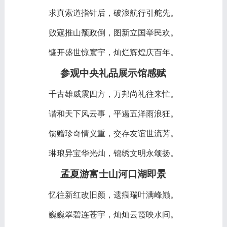
求真索道指针后，破浪航行引舵先。
败寇推山颓政倒，图新立国举民欢。
镰开盛世惊寰宇，灿烂辉煌庆百年。
参观中央礼品展示馆感赋
千古雄威震四方，万邦尚礼往来忙。
谐和天下风云事，平遏五洋雨浪狂。
馈赠珍奇情义重，交存友谊世流芳。
琳琅异宝华光灿，锦绣文明永颂扬。
孟夏游富士山河口湖即景
忆往新红改旧颜，遗痕瑞叶满峰巅。
巍巍翠碧连苍宇，灿灿云霞映水间。