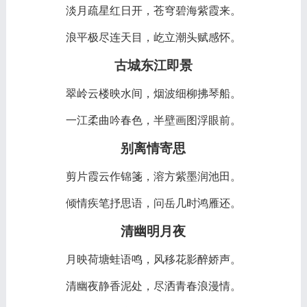
淡月疏星红日开，苍穹碧海紫霞来。
浪平极尽连天目，屹立潮头赋感怀。
古城东江即景
翠岭云楼映水间，烟波细柳拂琴船。
一江柔曲吟春色，半壁画图浮眼前。
别离情寄思
剪片霞云作锦箋，溶方紫墨润池田。
倾情疾笔抒思语，问岳几时鸿雁还。
清幽明月夜
月映荷塘蛙语鸣，风移花影醉娇声。
清幽夜静香泥处，尽洒青春浪漫情。