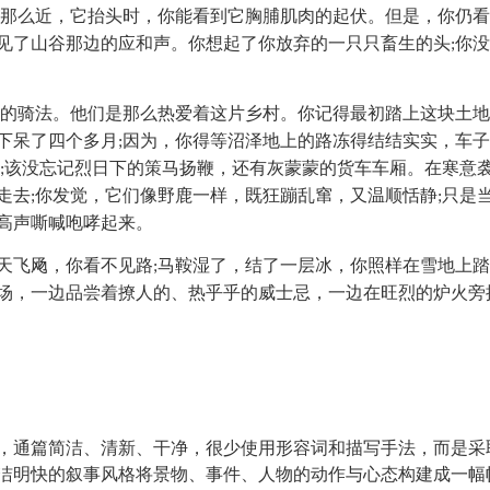
那么近，它抬头时，你能看到它胸脯肌肉的起伏。但是，你仍看
见了山谷那边的应和声。你想起了你放弃的一只只畜生的头
你没
;
的骑法。他们是那么热爱着这片乡村。你记得最初踏上这块土地
下呆了四个多月
因为，你得等沼泽地上的路冻得结结实实，车子
;
该没忘记烈日下的策马扬鞭，还有灰蒙蒙的货车车厢。在寒意
;
走去
你发觉，它们像野鹿一样，既狂蹦乱窜，又温顺恬静
只是
;
;
高声嘶喊咆哮起来。
天飞飏，你看不见路
马鞍湿了，结了一层冰，你照样在雪地上踏
;
场，一边品尝着撩人的、热乎乎的威士忌，一边在旺烈的炉火旁
，通篇简洁、清新、干净，很少使用形容词和描写手法，而是采
洁明快的叙事风格将景物、事件、人物的动作与心态构建成一幅