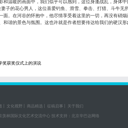
影和温暖的画面中，我们似乎可以感到，这位身逢战乱，身体中
位妻子的花心男人，这位喜爱钓鱼、滑雪、拳击、打猎、斗牛无
一面。在河谷的怀抱中，他尽情享受着这里的一切，再没有硝烟
、和谐的景色与氛围。这也许就是作者想要传达给我们的硬汉形
学奖获奖仪式上的演说
道
文化视野
商品精选
征稿启事
关于我们
京羡林国际文化艺术交流中心
技术支持：北京辛巴达网络