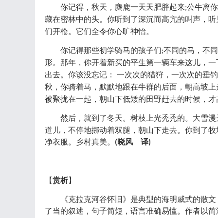
你记得，秋天，麋鹿一天天肥胖起来
公牛离你
;
藏在密林中的头。你听到了深沉而高亢的叫声，听
们开枪。它们全令你心旷神怡。
你记得那些初学骑马的孩子们
不同的马，不同
;
形。那年，你开着新买的平生第一辆车来这儿，一
出去。你该没忘记： 一次次的猎狩，一次次的垂钓
秋，你骑着马，默默地跟在牛群的后面，朝高坡上
被聚拢在一起，朝山下低矮的田野赶去的时候，才
然后，就到了冬天。树枝上光秃秃的。大雪漫
道儿，不停地挪动着双腿，朝山下走去。你到了牧
净衣服。乡村真美。
晓风 译
(
)
【
赏析
】
《克拉克河谷怀旧》是典型的海明威式的散文
了当的叙述，句子简短，语言准确易懂。作者以简