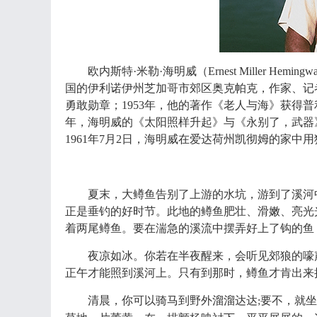
欧内斯特
·米勒·海明威（Ernest Miller H
国的伊利诺伊州芝加哥市郊区奥克帕克，作家、记
勇敢勋章；1953年，他的著作《老人与海》获得普
年，海明威的《太阳照样升起》与《永别了，武器》
1961年7月2日，海明威在爱达荷州凯彻姆的家中
夏末，大鳟鱼告别了上游的水坑，游到了溪河
正是垂钓的好时节。此地的鳟鱼肥壮、滑嫩、亮光
着两尾鳟鱼。要在湍急的溪流中摆弄好上了钩的鱼
夜凉如冰。你若在半夜醒来，会听见郊狼的嚎
正午才能照到溪河上。只有到那时，鳟鱼才肯出来
清晨，你可以骑马到野外溜溜达达
要不，就坐
;