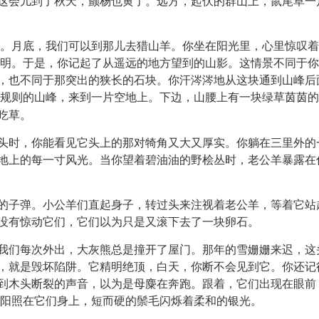
这会儿到了秋天，颤杨也黄了。远方，起伏的群山上，鼠尾草一
。月底，我们可以到那儿去猎山羊。你坐在阳光里，心里惊叹着
明。于是，你记起了从遥远的地方望到的山影。这情景不同于你
，也不同于那突出的狭长的石块。你汗涔涔地从这块通到山峰后
规则的山峰，来到一片空地上。下边，山腰上有一块绿草茵茵的
吃草。
头时，你能看见它头上的那对犄角又大又厚实。你躺在三里外的
地上的每一寸风光。当你望着碧油油的野桧丛时，老公羊暴露在
的子弹。小公羊们直起身子，转过头来注视着老公羊，等着它站
没有惊动它们，它们以为只是又滚下去了一块卵石。
我们每次外出，大灰熊总是撞开了屋门。那年的雪姗姗来迟，这
，就是毁坏陷阱。它精明绝顶，白天，你断不会见到它。你还记
到木头断裂的声音，以为是母麋在奔跑。跟着，它们出现在眼前
阳照在它们身上，短而硬的鬃毛闪烁着柔和的银光。