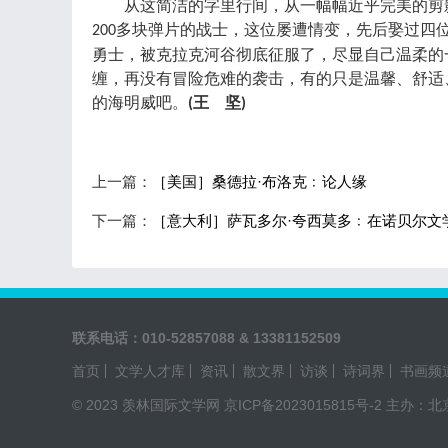
从这简洁的字里行间，从一幅幅近乎完美的剪
多块弹片的战士，这位屡遭情变，先后娶过四
200
勇士，被克拉克河谷彻底征服了，尽显自己温柔的
缠，再没有冒险危难的袭击，有的只是温馨、舒适
的海明威吧。
王 坚
(
)
上一篇：
［美国］桑德拉·布洛克﹕论人缘
下一篇：
［意大利］萨瓦多尔·夸西莫多﹕在诺贝尔文
联系电话：010-52857088 & 13381152509
首页
文学人才库
资讯
散文界
访谈
诗词界
书画频
© 2023 羡林国际文学网
京ICP备2023015815号-2
主办：北