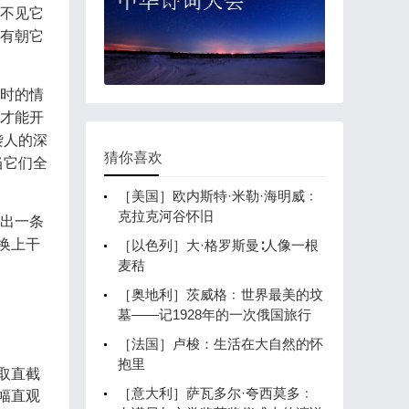
不见它
有朝它
时的情
才能开
袭人的深
猜你喜欢
当它们全
［美国］欧内斯特·米勒·海明威﹕
克拉克河谷怀旧
出一条
换上干
［以色列］大·格罗斯曼∶人像一根
麦秸
［奥地利］茨威格﹕世界最美的坟
墓——记1928年的一次俄国旅行
［法国］卢梭：生活在大自然的怀
抱里
取直截
［意大利］萨瓦多尔·夸西莫多﹕
幅直观