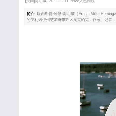
[美国]海明威
2024-11-11
4488人已围观
简介
欧内斯特·米勒·海明威（Ernest Miller He
的伊利诺伊州芝加哥市郊区奥克帕克，作家、记者，