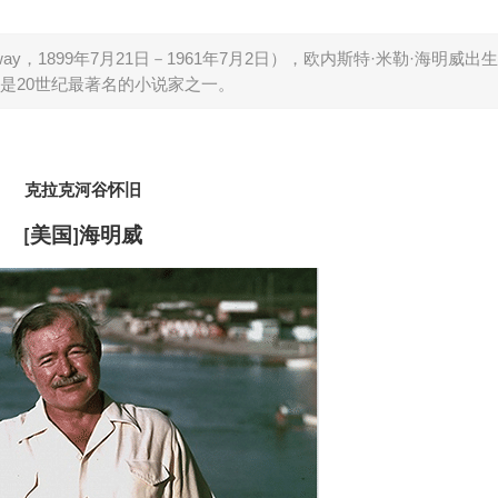
mingway，1899年7月21日－1961年7月2日），欧内斯特·米勒·海明威
是20世纪最著名的小说家之一。
克拉克河谷怀旧
美国
海明威
[
]