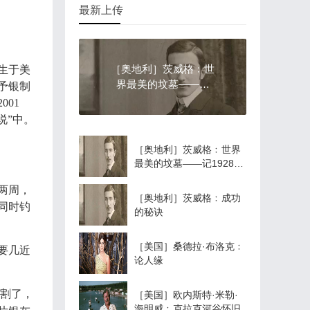
最新上传
［奥地利］茨威格﹕世
威出生于美
界最美的坟墓——记
予银制
1928年的一次俄国旅行
01
说”中。
［奥地利］茨威格﹕世界
最美的坟墓——记1928年
的一次俄国旅行
两周，
［奥地利］茨威格﹕成功
同时钓
的秘诀
［美国］桑德拉·布洛克﹕
要几近
论人缘
割了，
［美国］欧内斯特·米勒·
海明威﹕克拉克河谷怀旧