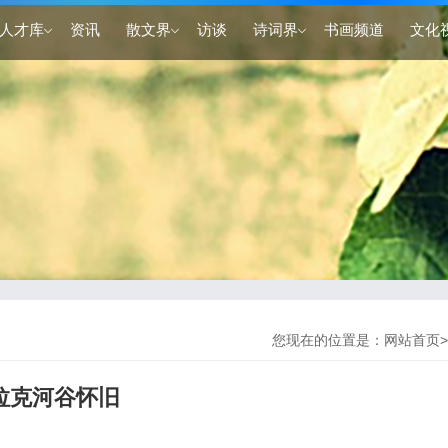
人才库
资讯
散文界
访谈
诗词界
书画频道
文化
您现在的位置是：
网站首页
>
拉克河谷怀旧