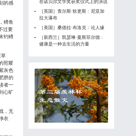
在诺贝尔文学奖获奖仪式上的演说
刻的感
［英国］查尔斯·狄更斯﹕尼亚加
拉大瀑布
，鳟鱼
［美国］桑德拉·布洛克﹕论人缘
不过要
末钓鳟
［新西兰］凯瑟琳·曼斯菲尔德﹕
健康是一种去生活的力量
展草
的照耀
紫灰色
肥胖的
读者一
到心旷
戏，无
净衣