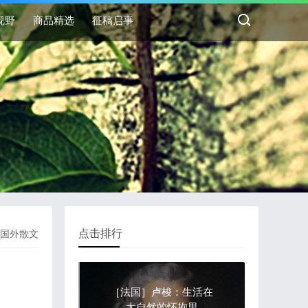
视野
商品精选
征稿启事
点击排行
国外散文
［法国］卢梭：生活在
大自然的怀抱里