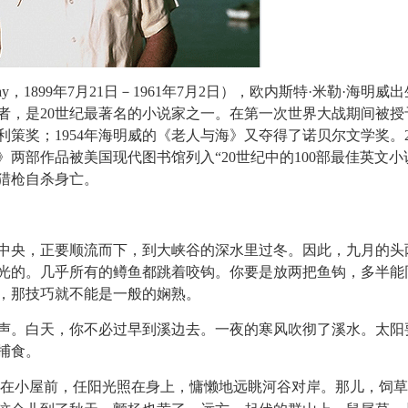
emingway，1899年7月21日－1961年7月2日），欧内斯特·米勒·海明
者，是20世纪最著名的小说家之一。在第一次世界大战期间被授
利策奖；1954年海明威的《老人与海》又夺得了诺贝尔文学奖。20
两部作品被美国现代图书馆列入“20世纪中的100部最佳英文小
用猎枪自杀身亡。
中央，正要顺流而下，到大峡谷的深水里过冬。因此，九月的头
光的。几乎所有的鳟鱼都跳着咬钩。你要是放两把鱼钩，多半能
，那技巧就不能是一般的娴熟。
声。白天，你不必过早到溪边去。一夜的寒风吹彻了溪水。太阳
捕食。
在小屋前，任阳光照在身上，慵懒地远眺河谷对岸。那儿，饲草