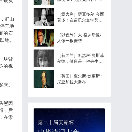
片银灰
［意大利］萨瓦多尔·夸西
，群山
莫多﹕在诺贝尔文学奖获
停车地
奖仪式上的演说
面的石
［以色列］大·格罗斯曼∶
凹地。
人像一根麦秸
［新西兰］凯瑟琳·曼斯菲
一块背
尔德﹕健康是一种去生活
你的视
的力量
［英国］查尔斯·狄更斯﹕
尼亚加拉大瀑布
起来。
头熊因
得，后
，在零