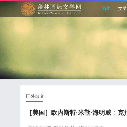
首页
文学
国外散文
［美国］欧内斯特·米勒·海明威﹕克