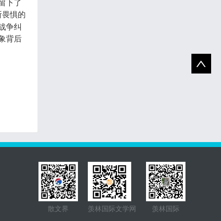
留下了
所畏惧的
战争纠
象背后
散文界
羡林国际文学网
羡林国际