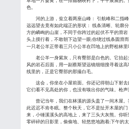
草地一片萎黄，在一排颤杨映衬下，平平展展的。
色。
河的上游，耸立着两座山峰：
引航峰和二指峰
远远望去竟有如此端正的形状：
线条清晰、轮廓分
方的嶙峋的山崖，不同于你跨过的起伏不平的滑岩
头上摸行着，不敢朝下边望一眼
你绕过线条圆滑而
;
一只老公羊正带着三只小公羊在凹地上的野桧林里
老公羊一身紫灰，只有臀部是白色的。它抬起
风的岩石后面，用一副蔡斯望远镜细细搜寻着这高
线里的，正是它臀部的那撮白毛。
这会，你坐在小屋前面。你还记得朝山下射去
它们看不见高处的你，也没有嗅出你的气味。枪声
曾记当年，我们在林溪的源头盖了一间木屋。
此迟迟不肯冬眠。整个秋天，它不是扯开木屋的门
来，小锤溪溪头的高地上，来了三头大灰熊。你听
零碎碎的日影里，偷偷地、轻悠悠地跑着
下午的太
;