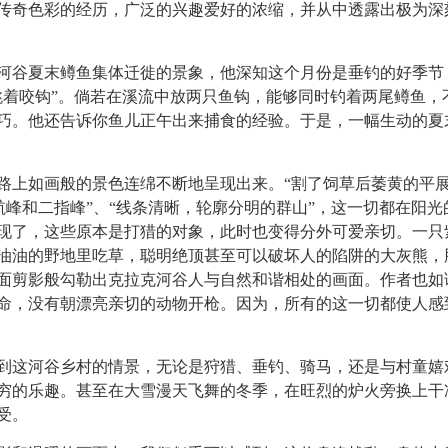
传奇色彩的经历，广泛的兴趣爱好的浓缩，并从中透露出极为深
河谷夏末鳟鱼集体迁徙的景象，他深知这个月份是垂钓的好季节
跳着咬钩”。倘若在溪流中放两只鱼钩，能够同时钓着两尾鳟鱼，
巧。他还告诉你鱼儿正午出来捕食的经验。于是，一幅生动的夏
路上如画般的景色连绵不断地呈现出来。
“割了饲草后萎黄的平
引航峰和二指峰”、“线条清晰，轮廓分明的群山”，这一切都在阳光
现了，这些原本是打猎的对象，此时也变得分外可爱亲切。一只
油油的野地里吃草，聪明绝顶甚至可以破坏人的陷阱的大灰熊，
面剪影般勾勒出克拉克河谷人与自然和谐相处的画面。作者也如
命，没有朝漂亮亲切的动物开枪。因为，所有的这一切都使人感
到这河谷乡村的情景，无论是狩猎、垂钓、骑马，还是与村童嬉
穷的乐趣。甚至在大雪漫天飞舞的冬季，在旺烈的炉火旁换上干
受。