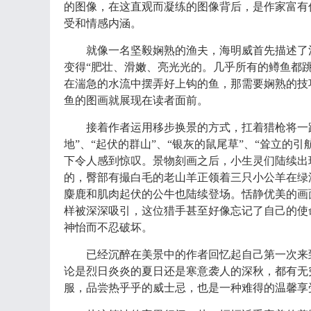
的图像，在这直观而凝练的图像背后，是作家富有
受和情感内涵。
就像一名坚毅娴熟的渔夫，海明威首先描述了
变得
“肥壮、滑嫩、亮光光的。几乎所有的鳟鱼都
在湍急的水流中摆弄好上钩的鱼，那需要娴熟的技
鱼的图画就展现在读者面前。
接着作者运用移步换景的方式，扛着猎枪将一
地”、“起伏的群山”、“银灰的鼠尾草”、“耸立的
下令人感到惊叹。景物刻画之后，小生灵们陆续出
的，臀部有撮白毛的老山羊正领着三只小公羊在绿
麋鹿和肌肉起伏的公牛也陆续登场。恬静优美的画
样被深深吸引，这位猎手甚至好像忘记了自己的使
神怡而不忍破坏。
已经沉醉在美景中的作者回忆起自己第一次来
论是烈日炎炎的夏日还是寒意袭人的深秋，都有无
服，品尝热乎乎的威士忌，也是一种难得的温馨享