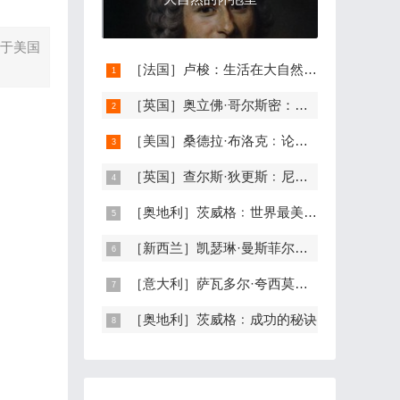
出生于美国
［法国］卢梭：生活在大自然的怀抱里
［英国］奥立佛·哥尔斯密：蜘蛛的智慧
［美国］桑德拉·布洛克﹕论人缘
［英国］查尔斯·狄更斯﹕尼亚加拉大瀑布
［奥地利］茨威格﹕世界最美的坟墓——记1928年的一次俄国旅行
［新西兰］凯瑟琳·曼斯菲尔德﹕健康是一种去生活的力量
［意大利］萨瓦多尔·夸西莫多﹕在诺贝尔文学奖获奖仪式上的演说
［奥地利］茨威格﹕成功的秘诀